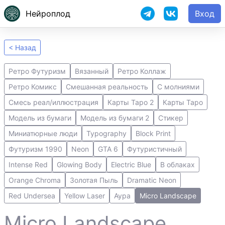
Нейроплод
Вход
< Назад
Ретро Футуризм
Вязанный
Ретро Коллаж
Ретро Комикс
Смешанная реальность
С молниями
Смесь реал/иллюстрация
Карты Таро 2
Карты Таро
Модель из бумаги
Модель из бумаги 2
Стикер
Миниатюрные люди
Typography
Block Print
Футуризм 1990
Neon
GTA 6
Футуристичный
Intense Red
Glowing Body
Electric Blue
В облаках
Orange Chroma
Золотая Пыль
Dramatic Neon
Red Undersea
Yellow Laser
Аура
Micro Landscape
Micro Landscape