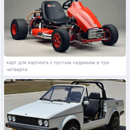
карт для картинга с пустым сиденьем в три
четверти