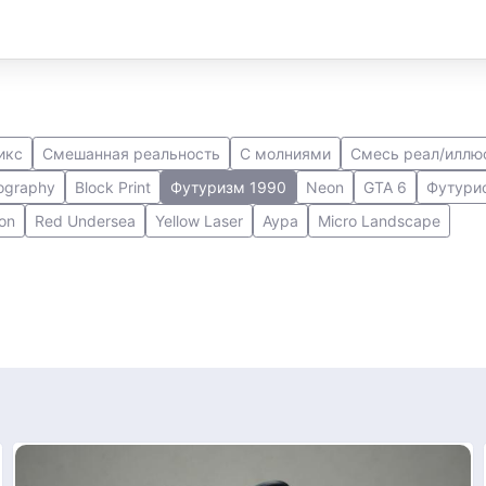
икс
Смешанная реальность
С молниями
Смесь реал/иллю
ography
Block Print
Футуризм 1990
Neon
GTA 6
Футури
on
Red Undersea
Yellow Laser
Аура
Micro Landscape