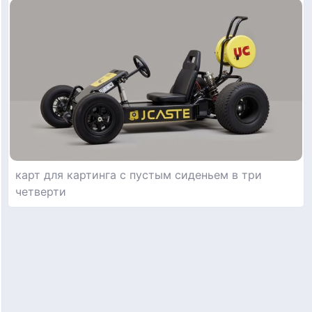
карт для картинга с пустым сиденьем в три
четверти