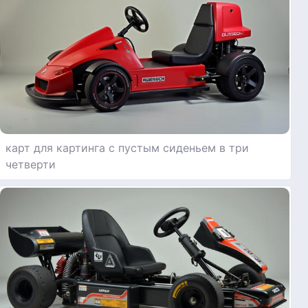
карт для картинга с пустым сиденьем в три
четверти