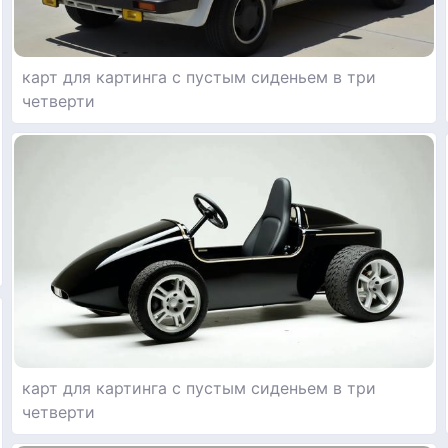
карт для картинга с пустым сиденьем в три
четверти
карт для картинга с пустым сиденьем в три
четверти