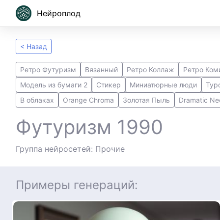
Нейроплод
< Назад
Ретро Футуризм
Вязанный
Ретро Коллаж
Ретро Ком
Модель из бумаги 2
Стикер
Миниатюрные люди
Typ
В облаках
Orange Chroma
Золотая Пыль
Dramatic Ne
Футуризм 1990
Группа нейросетей: Прочие
Примеры генераций: