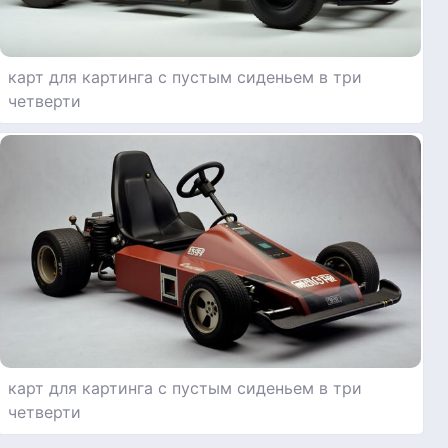
карт для картинга с пустым сиденьем в три
четверти
карт для картинга с пустым сиденьем в три
четверти