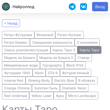
Нейроплод
Вход
< Назад
Ретро Футуризм
Вязанный
Ретро Коллаж
Ретро Комикс
Смешанная реальность
С молниями
Смесь реал/иллюстрация
Карты Таро 2
Карты Таро
Модель из бумаги
Модель из бумаги 2
Стикер
Миниатюрные люди
Typography
Block Print
Футуризм 1990
Neon
GTA 6
Футуристичный
Intense Red
Glowing Body
Electric Blue
В облаках
Orange Chroma
Золотая Пыль
Dramatic Neon
Red Undersea
Yellow Laser
Аура
Micro Landscape
Карты Таро