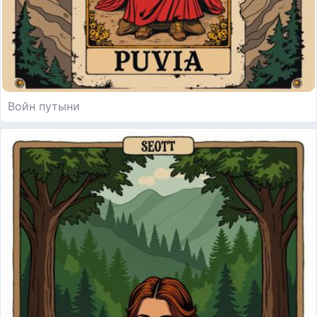
Войн путыни