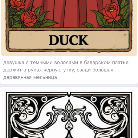
девушка с темными волосами в баварском платье
держит в руках черную утку, сзади большая
деревянная мельница