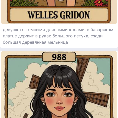
девушка с темными длинными косами, в баварском
платье держит в руках большого петуха, сзади
большая деревянная мельница