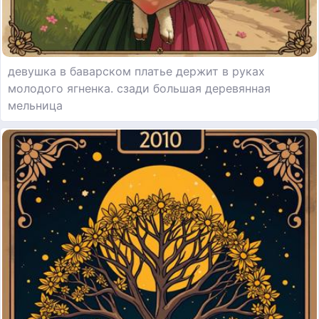
девушка в баварском платье держит в руках
молодого ягненка. сзади большая деревянная
мельница