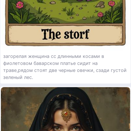
загорелая женщина сс длинными косами в
фиолетовом баварском платье сидит на
траве,рядом стоят две черные овечки, сзади густой
зеленый лес.