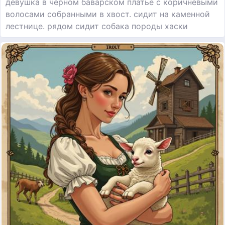
девушка в черном баварском платье с коричневыми
волосами собранными в хвост. сидит на каменной
лестнице. рядом сидит собака породы хаски