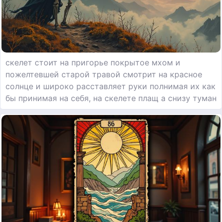
скелет стоит на пригорье покрытое мхом и
пожелтевшей старой травой смотрит на красное
солнце и широко расставляет руки полнимая их как
бы принимая на себя, на скелете плащ а снизу туман