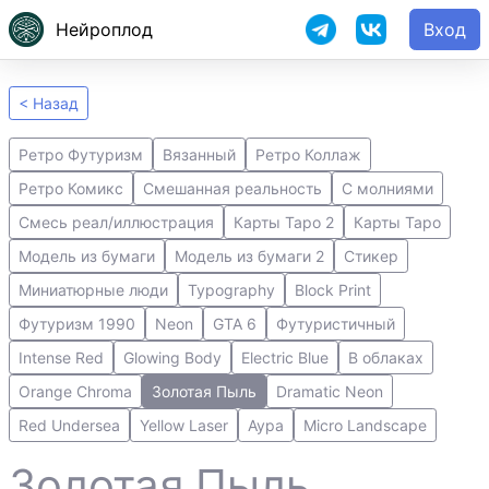
Нейроплод
Вход
< Назад
Ретро Футуризм
Вязанный
Ретро Коллаж
Ретро Комикс
Смешанная реальность
С молниями
Смесь реал/иллюстрация
Карты Таро 2
Карты Таро
Модель из бумаги
Модель из бумаги 2
Стикер
Миниатюрные люди
Typography
Block Print
Футуризм 1990
Neon
GTA 6
Футуристичный
Intense Red
Glowing Body
Electric Blue
В облаках
Orange Chroma
Золотая Пыль
Dramatic Neon
Red Undersea
Yellow Laser
Аура
Micro Landscape
Золотая Пыль