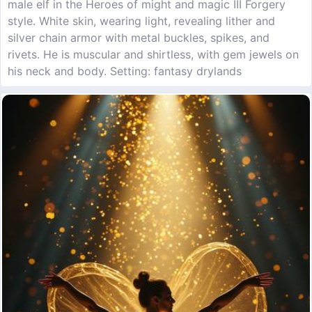
male elf in the Heroes of might and magic III Forgery
style. White skin, wearing light, revealing lither and
silver chain armor with metal buckles, spikes, and
rivets. He is muscular and shirtless, with gem jewels on
his neck and body. Setting: fantasy drylands