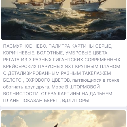
ПАСМУРНОЕ НЕБО. ПАЛИТРА КАРТИНЫ СЕРЫЕ,
КОРИЧНЕВЫЕ, БОЛОТНЫЕ, УМБРОВЫЕ ЦВЕТА.
РЕГАТА ИЗ 3 РАЗНЫХ ГИГАНТСКИХ СОВРЕМЕННЫХ
КРЕЙСЕРСКИХ ПАРУСНЫХ ЯХТ КРУПНЫМ ПЛАНОМ
С ДЕТАЛИЗИРОВАННЫМ РАЗНЫМ ТАКЕЛАЖЕМ
БЕЛОГО , ОХРОВОГО ЦВЕТОВ, пытающихся в гонке
обогнать друг друга. Море В ШТОРМОВОЙ
ВОЛНИСТОСТИ. СЛЕВА КАРТИНЫ НА ДАЛЬНЕМ
ПЛАНЕ ПОКАЗАН БЕРЕГ , ВДЛИ ГОРЫ