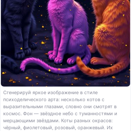
Сгенерируй яркое изображение в стиле
психоделического арта: несколько котов с
выразительными глазами, словно они смотрят в
космос. Фон — звёздное небо с туманностями и
мерцающими звёздами. Коты разных окрасов:
чёрный, фиолетовый, розовый, оранжевый. Их