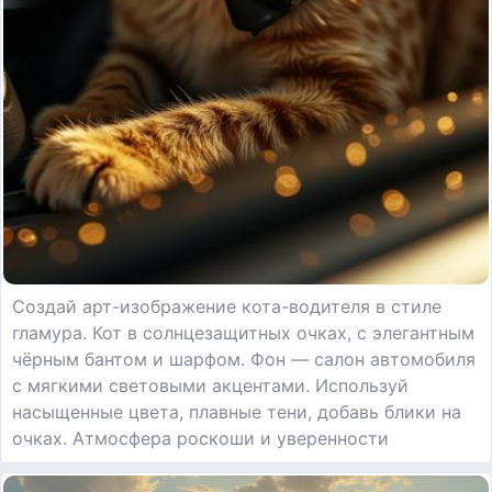
Создай арт-изображение кота-водителя в стиле
гламура. Кот в солнцезащитных очках, с элегантным
чёрным бантом и шарфом. Фон — салон автомобиля
с мягкими световыми акцентами. Используй
насыщенные цвета, плавные тени, добавь блики на
очках. Атмосфера роскоши и уверенности