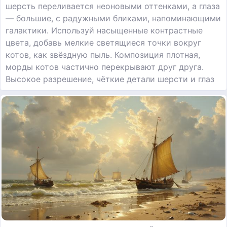
шерсть переливается неоновыми оттенками, а глаза
— большие, с радужными бликами, напоминающими
галактики. Используй насыщенные контрастные
цвета, добавь мелкие светящиеся точки вокруг
котов, как звёздную пыль. Композиция плотная,
морды котов частично перекрывают друг друга.
Высокое разрешение, чёткие детали шерсти и глаз