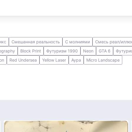
икс
Смешанная реальность
С молниями
Смесь реал/иллю
ography
Block Print
Футуризм 1990
Neon
GTA 6
Футури
on
Red Undersea
Yellow Laser
Аура
Micro Landscape