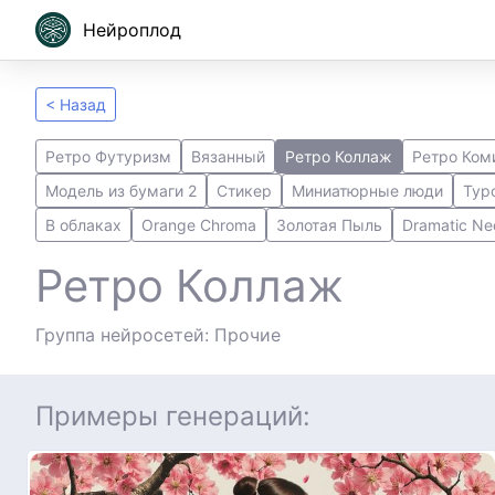
Нейроплод
< Назад
Ретро Футуризм
Вязанный
Ретро Коллаж
Ретро Ком
Модель из бумаги 2
Стикер
Миниатюрные люди
Typ
В облаках
Orange Chroma
Золотая Пыль
Dramatic Ne
Ретро Коллаж
Группа нейросетей: Прочие
Примеры генераций: