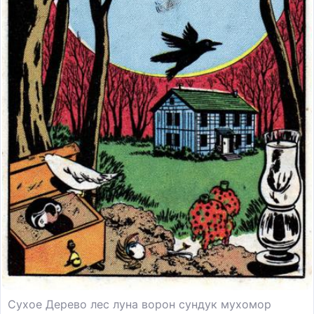
Сухое Дерево лес луна ворон сундук мухомор