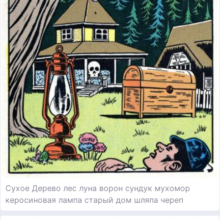
Сухое Дерево лес луна ворон сундук мухомор
керосиновая лампа старый дом шляпа череп