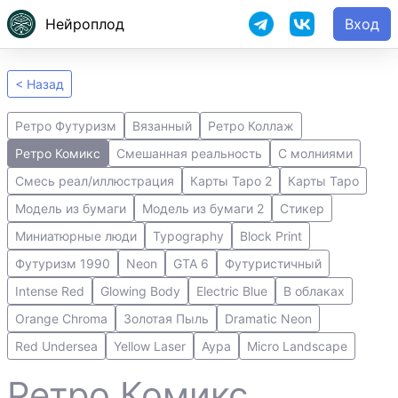
Нейроплод
Вход
< Назад
Ретро Футуризм
Вязанный
Ретро Коллаж
Ретро Комикс
Смешанная реальность
С молниями
Смесь реал/иллюстрация
Карты Таро 2
Карты Таро
Модель из бумаги
Модель из бумаги 2
Стикер
Миниатюрные люди
Typography
Block Print
Футуризм 1990
Neon
GTA 6
Футуристичный
Intense Red
Glowing Body
Electric Blue
В облаках
Orange Chroma
Золотая Пыль
Dramatic Neon
Red Undersea
Yellow Laser
Аура
Micro Landscape
Ретро Комикс