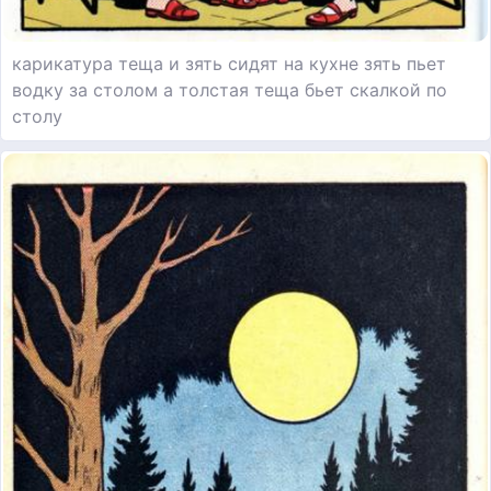
карикатура теща и зять сидят на кухне зять пьет
водку за столом а толстая теща бьет скалкой по
столу