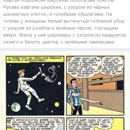
Рукава кафтана широкие, с узором из чёрных
шахматных клеток, и голубыми обшлагами. На
голове у женщины белый вытянутый головной убор
с узором из ромбов и зелёным пером, торчащим
вверх. Внизу у неё шаровары с узором из квадратов
синего и белого цветов, с зелёными лампасами