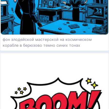
фон злодейской мастерской на космическом
корабле в берюзово темно синих тонах