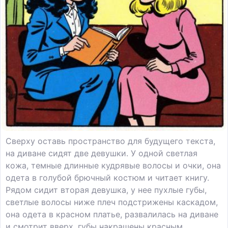
Сверху оставь пространство для будущего текста,
на диване сидят две девушки. У одной светлая
кожа, темные длинные кудрявые волосы и очки, она
одета в голубой брючный костюм и читает книгу.
Рядом сидит вторая девушка, у нее пухлые губы,
светлые волосы ниже плеч подстрижены каскадом,
она одета в красном платье, развалилась на диване
и смотрит вверх, губы накрашены красным