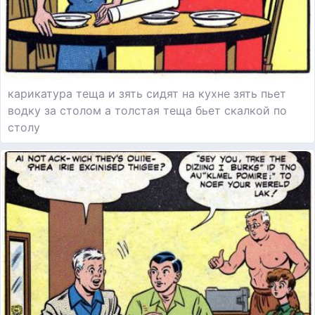
карикатура теща и зять сидят на кухне зять пьет
водку за столом а толстая теща бьет скалкой по
столу