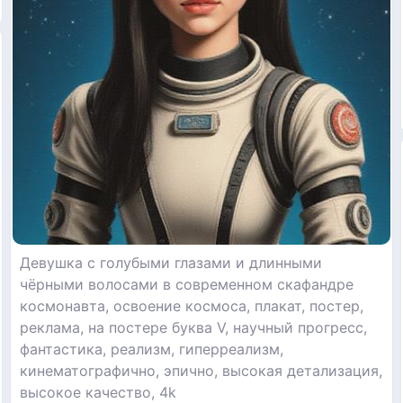
Девушка с голубыми глазами и длинными
чёрными волосами в современном скафандре
космонавта, освоение космоса, плакат, постер,
реклама, на постере буква V, научный прогресс,
фантастика, реализм, гиперреализм,
кинематографично, эпично, высокая детализация,
высокое качество, 4k