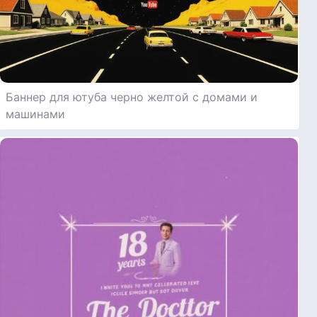
Баннер для ютуба черно желтой с домами и
машинами