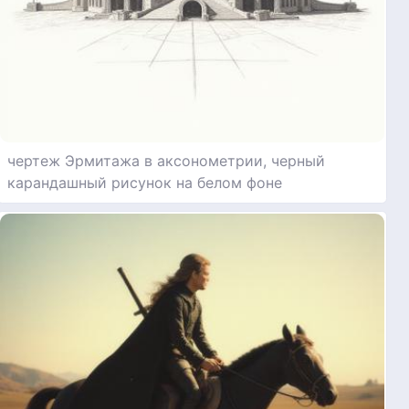
чертеж Эрмитажа в аксонометрии, черный
карандашный рисунок на белом фоне