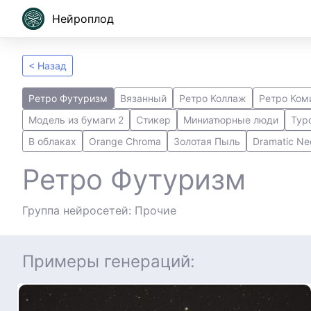
Нейроплод
< Назад
Ретро Футуризм
Вязанный
Ретро Коллаж
Ретро Ком
Модель из бумаги 2
Стикер
Миниатюрные люди
Typ
В облаках
Orange Chroma
Золотая Пыль
Dramatic Ne
Ретро Футуризм
Группа нейросетей: Прочие
Примеры генераций: