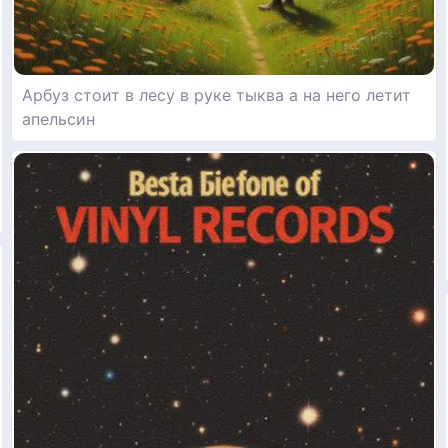
Арбуз стоит в лесу в руке тыква а на него летит
апельсин