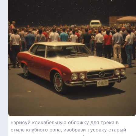
нарисуй кликабельную обложку для трека в
стиле клубного рэпа, изобрази тусовку старый