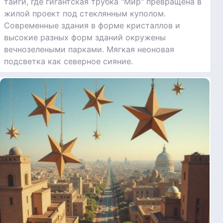
тайги, где гигантская трубка "Мир" превращена в
жилой проект под стеклянным куполом.
Современные здания в форме кристаллов и
высокие разных форм зданий окружены
вечнозелеными парками. Мягкая неоновая
подсветка как северное сияние.