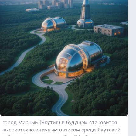
город Мирный (Якутия) в будущем становится
высокотехнологичным оазисом среди Якутской