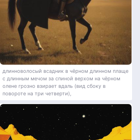
длинноволосый всадник в чёрном длинном плаще
с длинным мечом за спиной верхом на чёрном
олене грозно взирает вдаль (вид сбоку в
повороте на три четверти),