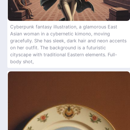
Cyberpunk fantasy illustration, a glamorous East
Asian woman in a cybernetic kimono, moving
gracefully. She has sleek, dark hair and neon accents
on her outfit. The background is a futuristic
cityscape with traditional Eastern elements. Full-
body shot,