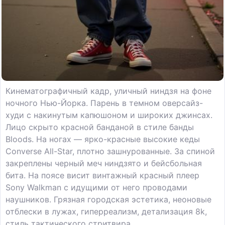
Кинематографичный кадр, уличный ниндзя на фоне
ночного Нью-Йорка. Парень в темном оверсайз-
худи с накинутым капюшоном и широких джинсах.
Лицо скрыто красной банданой в стиле банды
Bloods. На ногах — ярко-красные высокие кеды
Converse All-Star, плотно зашнурованные. За спиной
закреплены черный меч ниндзято и бейсбольная
бита. На поясе висит винтажный красный плеер
Sony Walkman с идущими от него проводами
наушников. Грязная городская эстетика, неоновые
отблески в лужах, гиперреализм, детализация 8k,
стиль тактического стритвира.