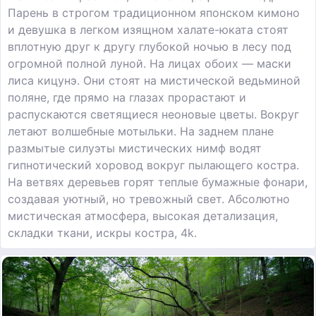
Парень в строгом традиционном японском кимоно
и девушка в легком изящном халате-юката стоят
вплотную друг к другу глубокой ночью в лесу под
огромной полной луной. На лицах обоих — маски
лиса кицунэ. Они стоят на мистической ведьминой
поляне, где прямо на глазах прорастают и
распускаются светящиеся неоновые цветы. Вокруг
летают волшебные мотыльки. На заднем плане
размытые силуэты мистических нимф водят
гипнотический хоровод вокруг пылающего костра.
На ветвях деревьев горят теплые бумажные фонари,
создавая уютный, но тревожный свет. Абсолютно
мистическая атмосфера, высокая детализация,
складки ткани, искры костра, 4k.