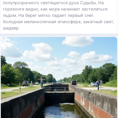
полупрозрачного светящегося духа Судьбы. На
горизонте видно, как море начинает застилаться
льдом. На берег мягко падает первый снег.
Холодная меланхоличная атмосфера, закатный свет,
шедевр