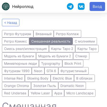
Нейроплод
Вход
< Назад
Ретро Футуризм
Вязанный
Ретро Коллаж
Ретро Комикс
Смешанная реальность
С молниями
Смесь реал/иллюстрация
Карты Таро 2
Карты Таро
Модель из бумаги
Модель из бумаги 2
Стикер
Миниатюрные люди
Typography
Block Print
Футуризм 1990
Neon
GTA 6
Футуристичный
Intense Red
Glowing Body
Electric Blue
В облаках
Orange Chroma
Золотая Пыль
Dramatic Neon
Red Undersea
Yellow Laser
Аура
Micro Landscape
Смешанная