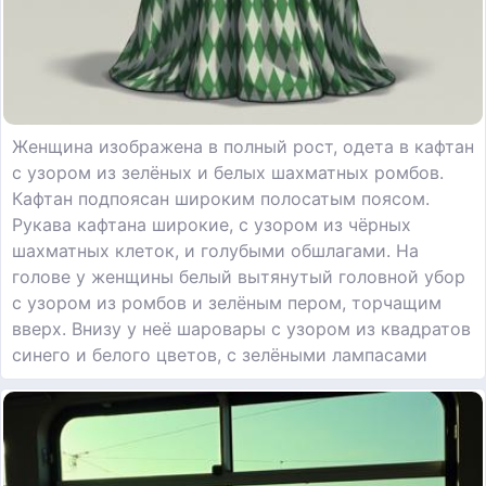
Женщина изображена в полный рост, одета в кафтан
с узором из зелёных и белых шахматных ромбов.
Кафтан подпоясан широким полосатым поясом.
Рукава кафтана широкие, с узором из чёрных
шахматных клеток, и голубыми обшлагами. На
голове у женщины белый вытянутый головной убор
с узором из ромбов и зелёным пером, торчащим
вверх. Внизу у неё шаровары с узором из квадратов
синего и белого цветов, с зелёными лампасами