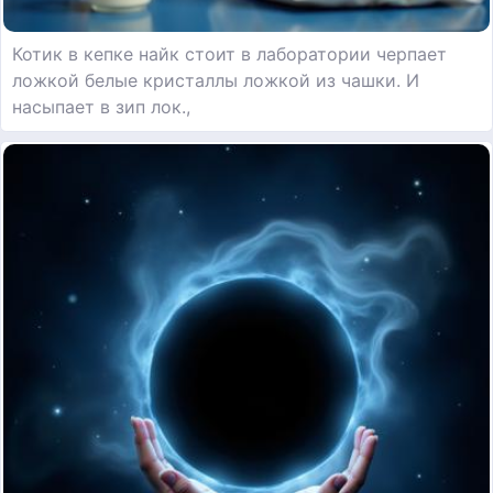
Котик в кепке найк стоит в лаборатории черпает
ложкой белые кристаллы ложкой из чашки. И
насыпает в зип лок.,