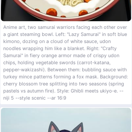
Anime art, two samurai warriors facing each other over
a giant steaming bowl. Left: "Lazy Samurai" in soft blue
kimono, dozing on a cloud of white sauce, udon
noodles wrapping him like a blanket. Right: "Crafty
Samurai" in fiery orange armor made of crispy udon
chips, holding vegetable swords (carrot-katana,
pepper-wakizashi). Between them: bubbling sauce with
turkey mince patterns forming a fox mask. Background:
cherry blossom tree splitting into two seasons (spring
pastels vs autumn fire). Style: Ghibli meets ukiyo-e. --
niji 5 --style scenic --ar 16:9