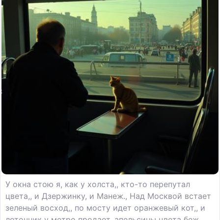
У окна стою я, как у холста,, кто-то перепутал
цвета,, и Дзержинку, и Манеж., Над Москвой встает
зеленый восход,, по мосту идет оранжевый кот,, и
лоточник у метро продает, апельсины цвета беж.,