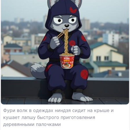
Фури волк в одеждах ниндзя сидит на крыше и
кушает лапшу быстрого приготовления
деревянными палочками