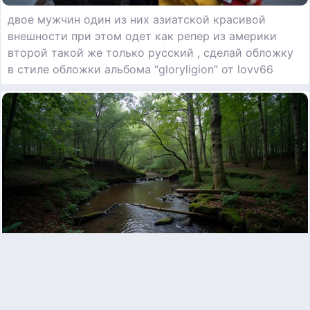
двое мужчин один из них азиатской красивой
внешности при этом одет как репер из америки
второй такой же только русский , сделай обложку
в стиле обложки альбома “gloryligion” от lovv66
маленький родник в лесу с мертвой водой