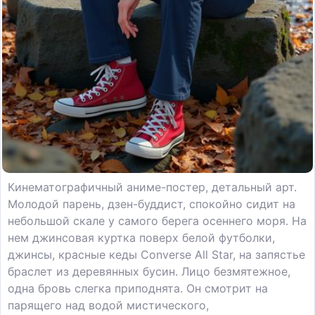
Кинематографичный аниме-постер, детальный арт.
Молодой парень, дзен-буддист, спокойно сидит на
небольшой скале у самого берега осеннего моря. На
нем джинсовая куртка поверх белой футболки,
джинсы, красные кеды Converse All Star, на запястье
браслет из деревянных бусин. Лицо безмятежное,
одна бровь слегка приподнята. Он смотрит на
парящего над водой мистического,