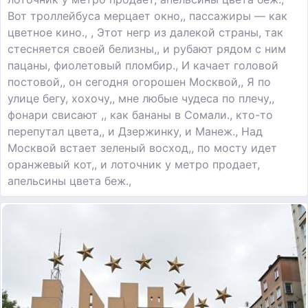
Вот троллейбуса мерцает окно,, пассажиры — как
цветное кино., , Этот негр из далекой страны, так
стесняется своей белизны,, и рубают рядом с ним
пацаны, фиолетовый пломбир., И качает головой
постовой,, он сегодня огорошен Москвой,, Я по
улице бегу, хохочу,, мне любые чудеса по плечу,,
фонари свисают ,, как бананы в Сомали., кто-то
перепутал цвета,, и Дзержинку, и Манеж., Над
Москвой встает зеленый восход,, по мосту идет
оранжевый кот,, и лоточник у метро продает,
апельсины цвета беж.,