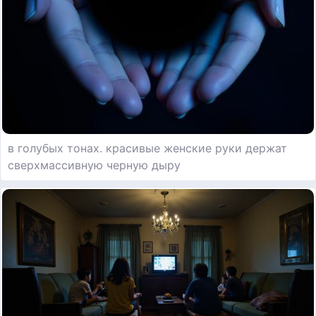
в голубых тонах. красивые женские руки держат
сверхмассивную черную дыру