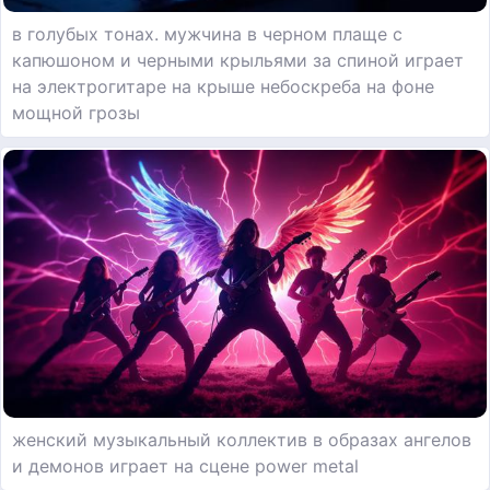
в голубых тонах. мужчина в черном плаще с
капюшоном и черными крыльями за спиной играет
на электрогитаре на крыше небоскреба на фоне
мощной грозы
женский музыкальный коллектив в образах ангелов
и демонов играет на сцене power metal