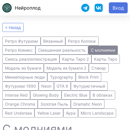
Нейроплод
Вход
< Назад
Ретро Футуризм
Вязанный
Ретро Коллаж
Ретро Комикс
Смешанная реальность
С молниями
Смесь реал/иллюстрация
Карты Таро 2
Карты Таро
Модель из бумаги
Модель из бумаги 2
Стикер
Миниатюрные люди
Typography
Block Print
Футуризм 1990
Neon
GTA 6
Футуристичный
Intense Red
Glowing Body
Electric Blue
В облаках
Orange Chroma
Золотая Пыль
Dramatic Neon
Red Undersea
Yellow Laser
Аура
Micro Landscape
С молниями