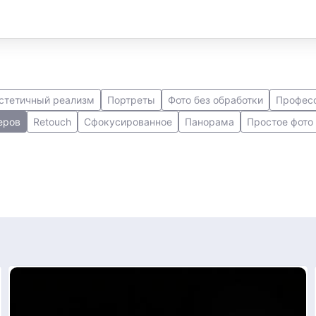
стетичный реализм
Портреты
Фото без обработки
Професс
еров
Retouch
Сфокусированное
Панорама
Простое фото