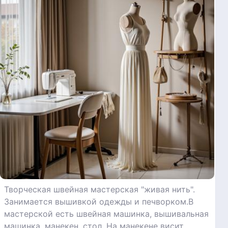
Творческая швейная мастерская "живая нить".
Занимается вышивкой одежды и печворком.В
мастерской есть швейная машинка, вышивальная
машинка, манекен, стол. На манекене висит