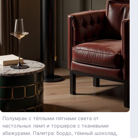
Полумрак с тёплыми пятнами света от
настольных ламп и торшеров с тканевыми
абажурами. Палитра: бордо, тёмный шоколад,