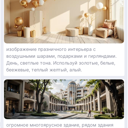
изображение празничного интерьера с
воздушными шарами, подарками и гирляндами.
День, светлые тона. Используй золотые, белые,
беежевые, теплый желтый, алый.
огромное многоярусное здание, рядом здания