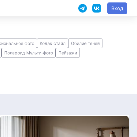
Вход
иональное фото
Кодак стайл
Обилие теней
Полароид Мульти-фото
Пейзажи