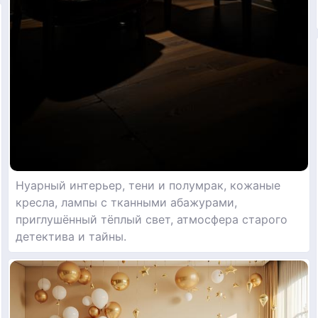
Нуарный интерьер, тени и полумрак, кожаные
кресла, лампы с тканными абажурами,
приглушённый тёплый свет, атмосфера старого
детектива и тайны.