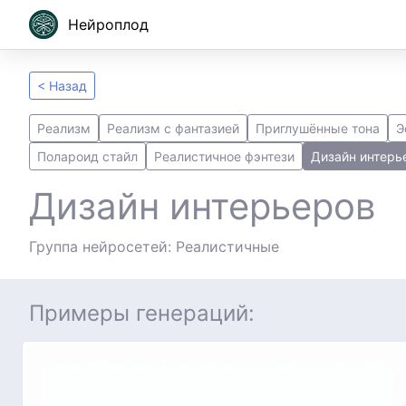
Нейроплод
< Назад
Реализм
Реализм с фантазией
Приглушённые тона
Э
Полароид стайл
Реалистичное фэнтези
Дизайн интерь
Дизайн интерьеров
Группа нейросетей: Реалистичные
Примеры генераций: