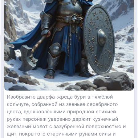
Изобразите дварфа-жреца бури в тяжёлой
кольчуге, собранной из звеньев серебряного
цвета, вдохновлёнными природной стихией.
руках персонаж уверенно держит кузнечный
железный молот с зазубренной поверхностью и
щит, покрытого старинными рунами силы и