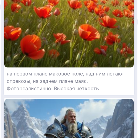
на первом плане маковое поле, над ним летают
стрекозы, на заднем плане маяк.
Фотореалистично. Высокая четкость