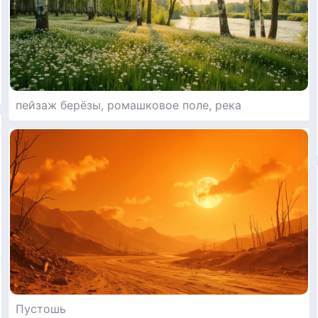
пейзаж берёзы, ромашковое поле, река
Пустошь