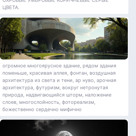
ЦВЕТА.
огромное многоярусное здание, рядом здания
поменьше, красивая аллея, фонтан, воздушная
архитектура из света и тени, ар нуво, арочная
архитектура, футуризм, вокруг нетронутая
природа, надвигающийся шторм, наложение
слоев, многослойность, фотореализм,
божественно сердечно мифично