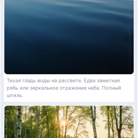
Тихая гладь воды на рассвете. Едва заметная
рябь или зеркальное отражение неба. Полный
штиль.