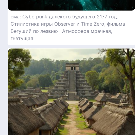
ема: Cyberpunk далекого будущего 2177 год.
Стилистика игры Observer и Time Zero, фильма
Бегущий по лезвию . Атмосфера мрачная,
гнетущая