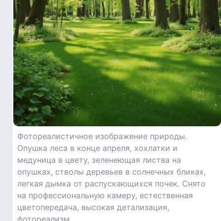
Фотореалистичное изображение природы.
Опушка леса в конце апреля, хохлатки и
медуница в цвету, зеленеющая листва на
опушках, стволы деревьев в солнечных бликах,
легкая дымка от распускающихся почек. Снято
на профессиональную камеру, естественная
цветопередача, высокая детализация,
фотореализм.