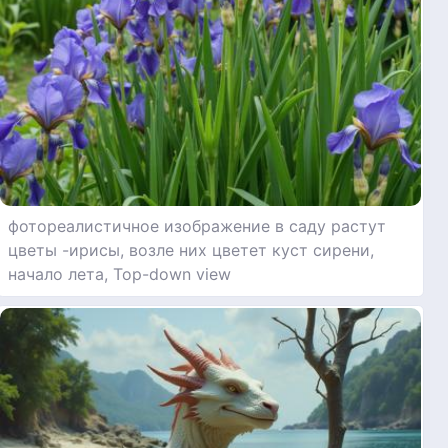
фотореалистичное изображение в саду растут
цветы -ирисы, возле них цветет куст сирени,
начало лета, Top-down view