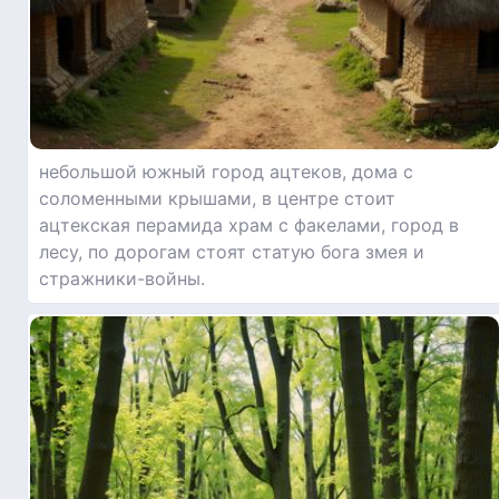
небольшой южный город ацтеков, дома с
соломенными крышами, в центре стоит
ацтекская перамида храм с факелами, город в
лесу, по дорогам стоят статую бога змея и
стражники-войны.