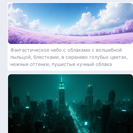
Фантастическое небо с облаками с волшебной
пыльцой, блестками, в сиренево голубых цветах,
нежные оттенки, пушистые кучный облака