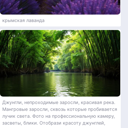
крымская лаванда
Джунгли, непроходимые заросли, красивая река.
Мангровые заросли, сквозь которые пробивается
лучик света. Фото на профессиональную камеру,
засветы, блики. Отобрази красоту джунглей,