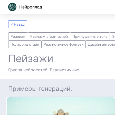
Нейроплод
< Назад
Реализм
Реализм с фантазией
Приглушённые тона
Э
Полароид стайл
Реалистичное фэнтези
Дизайн интерь
Пейзажи
Группа нейросетей: Реалистичные
Примеры генераций: