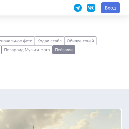
Вход
иональное фото
Кодак стайл
Обилие теней
Полароид Мульти-фото
Пейзажи