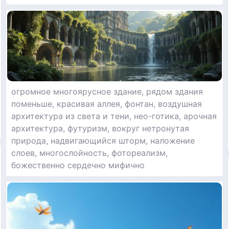
огромное многоярусное здание, рядом здания
поменьше, красивая аллея, фонтан, воздушная
архитектура из света и тени, нео-готика, арочная
архитектура, футуризм, вокруг нетронутая
природа, надвигающийся шторм, наложение
слоев, многослойность, фотореализм,
божественно сердечно мифично