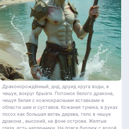
Драконорождённый, днд, друид круга воды, в
чешуе, вокруг брызги. Потомок белого дракона,
чешуя белая с кожнокрасными вставками в
области шеи и суставов. Кожаная туника, в руках
посох как большая ветвь дерева, тело в чешуе
дракона , высокий, на фоне острова. Желтые
глаза, есть наплечники. На поясе бурдюк с водой,