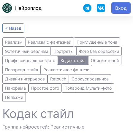
Нейроплод
Вход
< Назад
Реализм
Реализм с фантазией
Приглушённые тона
Эстетичный реализм
Портреты
Фото без обработки
Профессиональное фото
Кодак стайл
Обилие теней
Полароид стайл
Реалистичное фэнтези
Дизайн интерьеров
Retouch
Сфокусированное
Панорама
Простое фото
Полароид Мульти-фото
Пейзажи
Кодак стайл
Группа нейросетей: Реалистичные