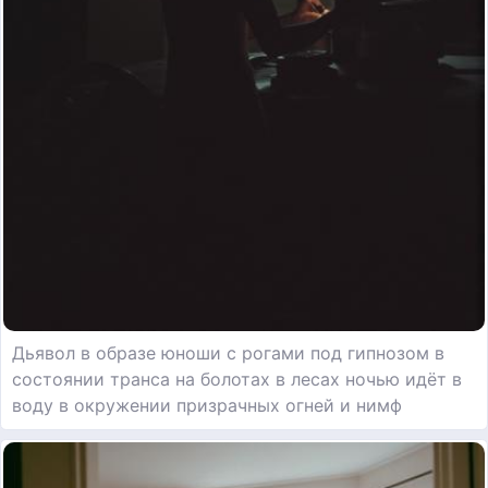
Дьявол в образе юноши с рогами под гипнозом в
состоянии транса на болотах в лесах ночью идёт в
воду в окружении призрачных огней и нимф