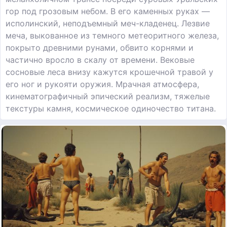
гор под грозовым небом. В его каменных руках —
исполинский, неподъемный меч-кладенец. Лезвие
меча, выкованное из темного метеоритного железа,
покрыто древними рунами, обвито корнями и
частично вросло в скалу от времени. Вековые
сосновые леса внизу кажутся крошечной травой у
его ног и рукояти оружия. Мрачная атмосфера,
кинематографичный эпический реализм, тяжелые
текстуры камня, космическое одиночество титана.