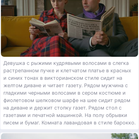
Девушка с рыжими кудрявыми волосами в слегка
растрепанном пучке и клетчатом платье в красных
и синих тонах в викторианском стиле сидит на
желтом диване и читает газету. Рядом мужчина с
гладкими черными волосами в сером костюме и
фиолетовом шелковом шарфе на шее сидит рядом
на диване и держит стопку газет. Рядом стол с
газетами и печатной машинкой. На полу обрывки
писем и бумаг. Комната лавандовая в стиле барокко.