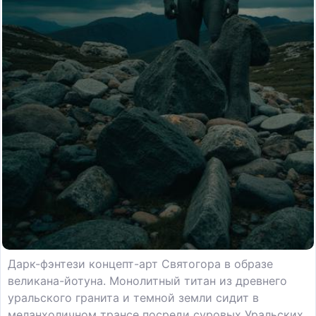
Дарк-фэнтези концепт-арт Святогора в образе
великана-йотуна. Монолитный титан из древнего
уральского гранита и темной земли сидит в
меланхоличном трансе посреди суровых Уральских