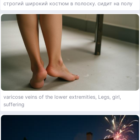
строгий широкий костюм в полоску. сидит на полу
varicose veins of the lower extremities, Legs, girl,
suffering