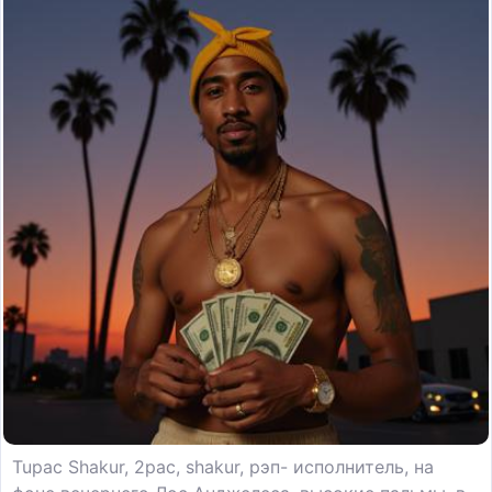
Tupac Shakur, 2pac, shakur, рэп- исполнитель, на