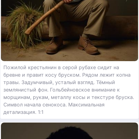
Пожилой крестьянин в серой рубахе сидит на
бревне и правит косу бруском. Рядом лежит копна
травы. Задумчивый, усталый взгляд. Тёмный
землянистый фон. Гольбейновское внимание к
морщинам, рукам, металлу косы и текстуре бруска.
Символ начала сенокоса. Максимальная
детализация. 1:1