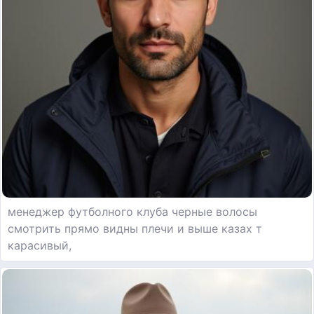
менеджер футболного клуба черные волосы
смотрить прямо видны плечи и выше казах т
карасивый,