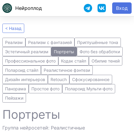
Нейроплод
Вход
< Назад
Реализм
Реализм с фантазией
Приглушённые тона
Эстетичный реализм
Портреты
Фото без обработки
Профессиональное фото
Кодак стайл
Обилие теней
Полароид стайл
Реалистичное фэнтези
Дизайн интерьеров
Retouch
Сфокусированное
Панорама
Простое фото
Полароид Мульти-фото
Пейзажи
Портреты
Группа нейросетей: Реалистичные