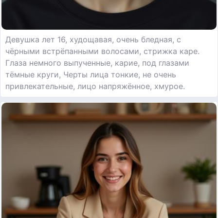
Девушка лет 16, худощавая, очень бледная, с
чёрными встрёпанными волосами, стрижка каре.
Глаза немного выпученные, карие, под глазами
тёмные круги, Черты лица тонкие, не очень
привлекательные, лицо напряжённое, хмурое.