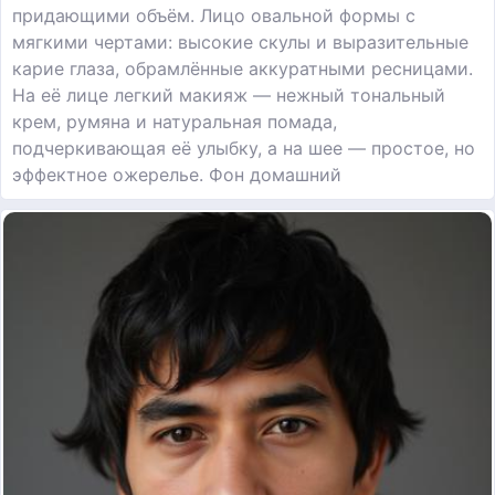
придающими объём. Лицо овальной формы с
мягкими чертами: высокие скулы и выразительные
карие глаза, обрамлённые аккуратными ресницами.
На её лице легкий макияж — нежный тональный
крем, румяна и натуральная помада,
подчеркивающая её улыбку, а на шее — простое, но
эффектное ожерелье. Фон домашний