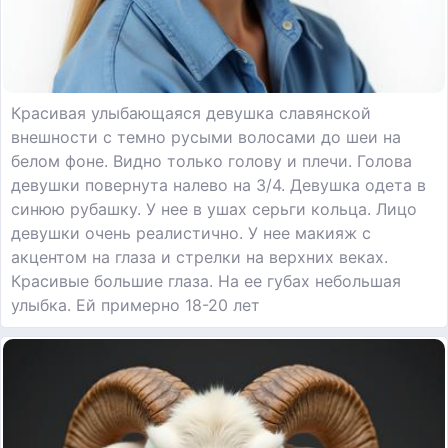
Красивая улыбающаяся девушка славянской
внешности с темно русыми волосами до шеи на
белом фоне. Видно только голову и плечи. Голова
девушки повернута налево на 3/4. Девушка одета в
синюю рубашку. У нее в ушах серьги кольца. Лицо
девушки очень реалистично. У нее макияж с
акцентом на глаза и стрелки на верхних веках.
Красивые большие глаза. На ее губах небольшая
улыбка. Ей примерно 18-20 лет