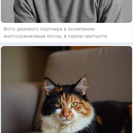
Фото делового портнера в itкомпанию
желтооранжевым яогом, в сером свитшоте.