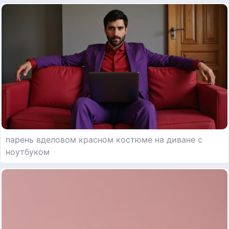
парень вделовом красном костюме на диване с
ноутбуком