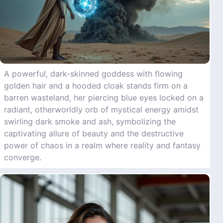
A powerful, dark-skinned goddess with flowing
golden hair and a hooded cloak stands firm on a
barren wasteland, her piercing blue eyes locked on a
radiant, otherworldly orb of mystical energy amidst
swirling dark smoke and ash, symbolizing the
captivating allure of beauty and the destructive
power of chaos in a realm where reality and fantasy
converge.