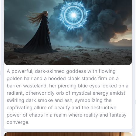
A powerful, dark-skinned goddess with flowing
golden hair and a hooded cloak stands firm on a
barren wasteland, her piercing blue eyes locked on a
radiant, otherworldly orb of mystical energy amidst
swirling dark smoke and ash, symbolizing the
captivating allure of beauty and the destructive
power of chaos in a realm where reality and fantasy
converge.