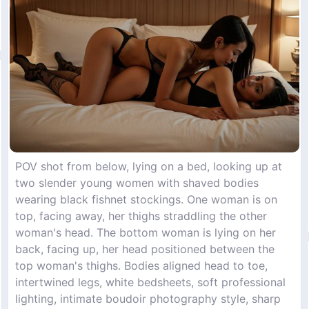
POV shot from below, lying on a bed, looking up at
two slender young women with shaved bodies
wearing black fishnet stockings. One woman is on
top, facing away, her thighs straddling the other
woman's head. The bottom woman is lying on her
back, facing up, her head positioned between the
top woman's thighs. Bodies aligned head to toe,
intertwined legs, white bedsheets, soft professional
lighting, intimate boudoir photography style, sharp