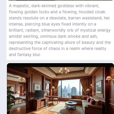
A majestic, dark-skinned goddess with vibrant,
flowing golden locks and a flowing, hooded cloak
stands resolute on a desolate, barren wasteland, her
intense, piercing blue eyes fixed intently on a
brilliant, radiant, otherworldly orb of mystical energy
amidst swirling, ominous dark smoke and ash,
representing the captivating allure of beauty and the
destructive force of chaos in a realm where reality
and fantasy blur.