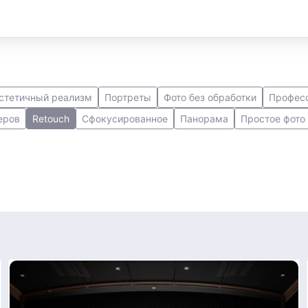
стетичный реализм
Портреты
Фото без обработки
Професс
еров
Retouch
Сфокусированное
Панорама
Простое фото