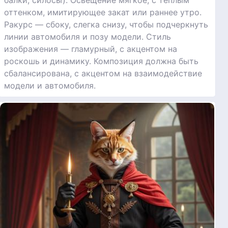
балки, силосы). Освещение мягкое, с тёплым
оттенком, имитирующее закат или раннее утро.
Ракурс — сбоку, слегка снизу, чтобы подчеркнуть
линии автомобиля и позу модели. Стиль
изображения — гламурный, с акцентом на
роскошь и динамику. Композиция должна быть
сбалансирована, с акцентом на взаимодействие
модели и автомобиля.