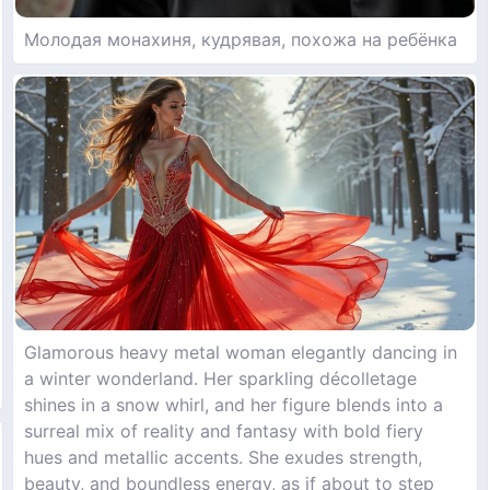
Молодая монахиня, кудрявая, похожа на ребёнка
Glamorous heavy metal woman elegantly dancing in
a winter wonderland. Her sparkling décolletage
shines in a snow whirl, and her figure blends into a
surreal mix of reality and fantasy with bold fiery
hues and metallic accents. She exudes strength,
beauty, and boundless energy, as if about to step