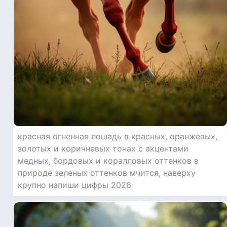
красная огненная лошадь в красных, оранжевых,
золотых и коричневых тонах с акцентами
медных, бордовых и коралловых оттенков в
природе зеленых оттенков мчится, наверху
крупно напиши цифры 2026