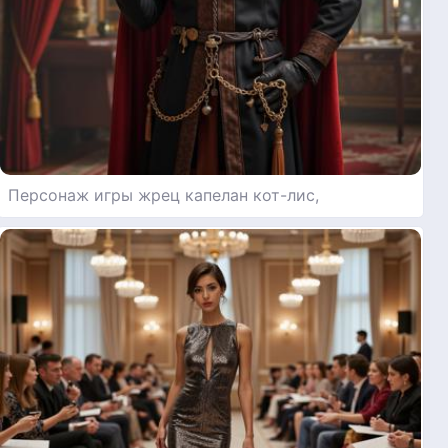
Персонаж игры жрец капелан кот-лис,