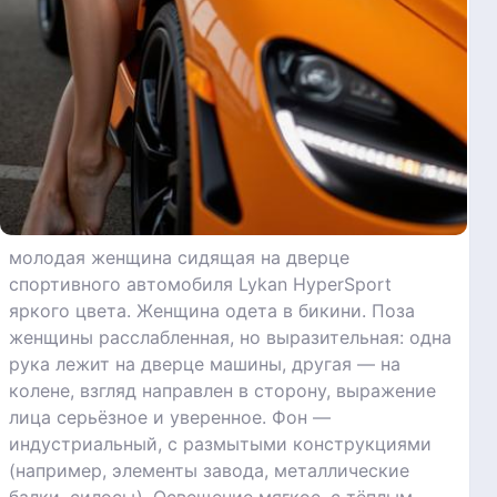
молодая женщина сидящая на дверце
спортивного автомобиля Lykan HyperSport
яркого цвета. Женщина одета в бикини. Поза
женщины расслабленная, но выразительная: одна
рука лежит на дверце машины, другая — на
колене, взгляд направлен в сторону, выражение
лица серьёзное и уверенное. Фон —
индустриальный, с размытыми конструкциями
(например, элементы завода, металлические