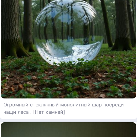
Огромный стеклянный монолитный шар посреди
чащи леса . [Нет камней]