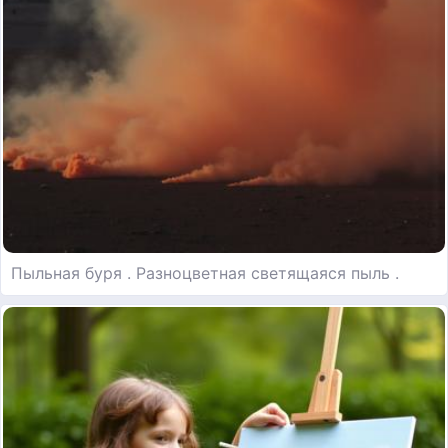
Пыльная буря . Разноцветная светящаяся пыль .