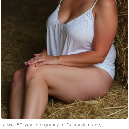
a wet 50-year-old granny of Caucasian race,