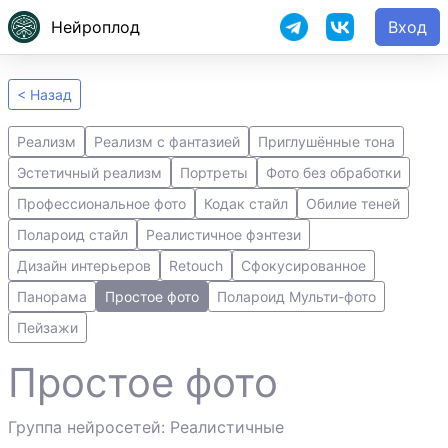
Нейроплод
Вход
< Назад
Реализм
Реализм с фантазией
Приглушённые тона
Эстетичный реализм
Портреты
Фото без обработки
Профессиональное фото
Кодак стайл
Обилие теней
Полароид стайл
Реалистичное фэнтези
Дизайн интерьеров
Retouch
Сфокусированное
Панорама
Простое фото
Полароид Мульти-фото
Пейзажи
Простое фото
Группа нейросетей: Реалистичные