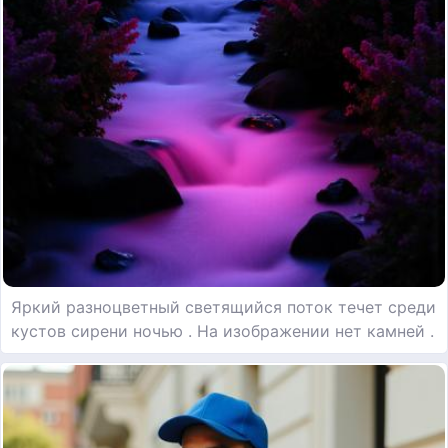
Яркий разноцветный светящийся поток течет среди
кустов сирени ночью . На изображении нет камней .