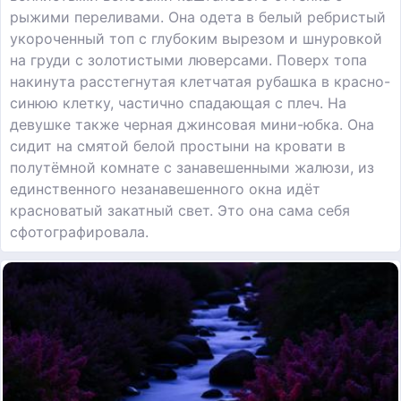
рыжими переливами. Она одета в белый ребристый
укороченный топ с глубоким вырезом и шнуровкой
на груди с золотистыми люверсами. Поверх топа
накинута расстегнутая клетчатая рубашка в красно-
синюю клетку, частично спадающая с плеч. На
девушке также черная джинсовая мини-юбка. Она
сидит на смятой белой простыни на кровати в
полутёмной комнате с занавешенными жалюзи, из
единственного незанавешенного окна идёт
красноватый закатный свет. Это она сама себя
сфотографировала.