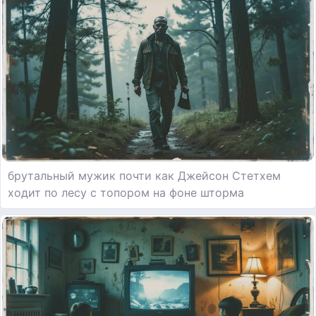
брутальный мужик почти как Джейсон Стетхем
ходит по лесу с топором на фоне шторма