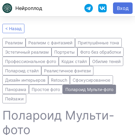
Нейроплод
Вход
< Назад
Реализм
Реализм с фантазией
Приглушённые тона
Эстетичный реализм
Портреты
Фото без обработки
Профессиональное фото
Кодак стайл
Обилие теней
Полароид стайл
Реалистичное фэнтези
Дизайн интерьеров
Retouch
Сфокусированное
Панорама
Простое фото
Полароид Мульти-фото
Пейзажи
Полароид Мульти-
фото