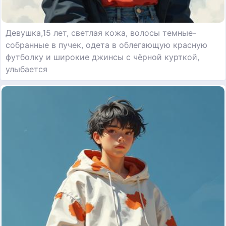
Девушка,15 лет, светлая кожа, волосы темные-
собранные в пучек, одета в облегающую красную
футболку и широкие джинсы с чёрной курткой,
улыбается