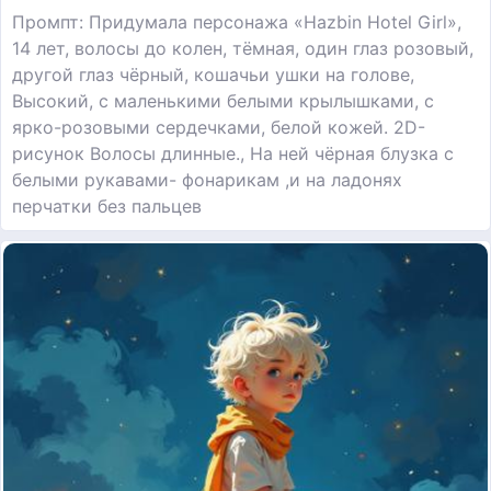
Промпт: Придумала персонажа «Hazbin Hotel Girl»,
14 лет, волосы до колен, тёмная, один глаз розовый,
другой глаз чёрный, кошачьи ушки на голове,
Высокий, с маленькими белыми крылышками, с
ярко-розовыми сердечками, белой кожей. 2D-
рисунок Волосы длинные., На ней чёрная блузка с
белыми рукавами- фонарикам ,и на ладонях
перчатки без пальцев