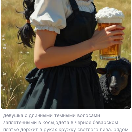
девушка с длинными темными волосами
заплетенными в косы,одета в черное баварском
платье держит в руках кружку светлого пива. рядом