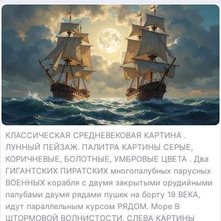
КЛАССИЧЕСКАЯ СРЕДНЕВЕКОВАЯ КАРТИНА .
ЛУННЫЙ ПЕЙЗАЖ. ПАЛИТРА КАРТИНЫ СЕРЫЕ,
КОРИЧНЕВЫЕ, БОЛОТНЫЕ, УМБРОВЫЕ ЦВЕТА . Два
ГИГАНТСКИХ ПИРАТСКИХ многопалубных парусных
ВОЕННЫХ корабля с двумя закрытыми орудийными
палубами двумя рядами пушек на борту 19 ВЕКА,
идут параллельным курсом РЯДОМ. Море В
ШТОРМОВОЙ ВОЛНИСТОСТИ. СЛЕВА КАРТИНЫ