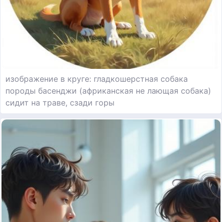
изображение в круге: гладкошерстная собака
породы басенджи (африканская не лающая собака)
сидит на траве, сзади горы