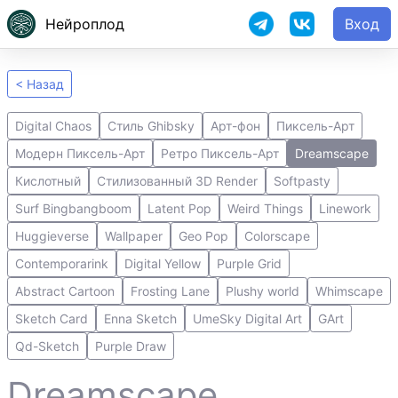
Нейроплод
Вход
< Назад
Digital Chaos
Стиль Ghibsky
Арт-фон
Пиксель-Арт
Модерн Пиксель-Арт
Ретро Пиксель-Арт
Dreamscape
Кислотный
Стилизованный 3D Render
Softpasty
Surf Bingbangboom
Latent Pop
Weird Things
Linework
Huggieverse
Wallpaper
Geo Pop
Colorscape
Contemporarink
Digital Yellow
Purple Grid
Abstract Cartoon
Frosting Lane
Plushy world
Whimscape
Sketch Card
Enna Sketch
UmeSky Digital Art
GArt
Qd-Sketch
Purple Draw
Dreamscape