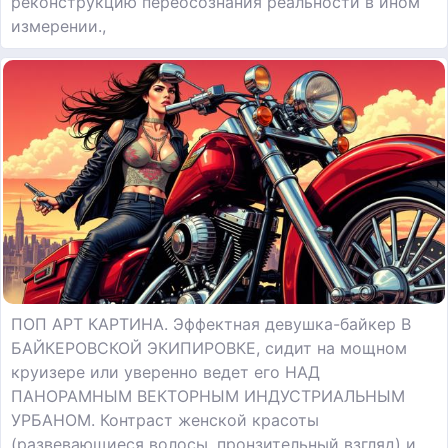
реконструкцию переосознания реальности в ином
измерении.,
ПОП АРТ КАРТИНА. Эффектная девушка-байкер В
БАЙКЕРОВСКОЙ ЭКИПИРОВКЕ, сидит на мощном
круизере или уверенно ведет его НАД
ПАНОРАМНЫМ ВЕКТОРНЫМ ИНДУСТРИАЛЬНЫМ
УРБАНОМ. Контраст женской красоты
(развевающиеся волосы, пронзительный взгляд) и