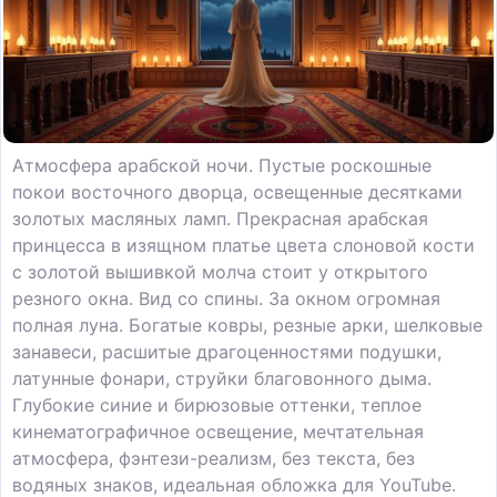
Атмосфера арабской ночи. Пустые роскошные
покои восточного дворца, освещенные десятками
золотых масляных ламп. Прекрасная арабская
принцесса в изящном платье цвета слоновой кости
с золотой вышивкой молча стоит у открытого
резного окна. Вид со спины. За окном огромная
полная луна. Богатые ковры, резные арки, шелковые
занавеси, расшитые драгоценностями подушки,
латунные фонари, струйки благовонного дыма.
Глубокие синие и бирюзовые оттенки, теплое
кинематографичное освещение, мечтательная
атмосфера, фэнтези-реализм, без текста, без
водяных знаков, идеальная обложка для YouTube.