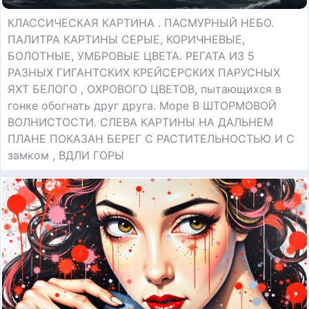
КЛАССИЧЕСКАЯ КАРТИНА . ПАСМУРНЫЙ НЕБО.
ПАЛИТРА КАРТИНЫ СЕРЫЕ, КОРИЧНЕВЫЕ,
БОЛОТНЫЕ, УМБРОВЫЕ ЦВЕТА. РЕГАТА ИЗ 5
РАЗНЫХ ГИГАНТСКИХ КРЕЙСЕРСКИХ ПАРУСНЫХ
ЯХТ БЕЛОГО , ОХРОВОГО ЦВЕТОВ, пытающихся в
гонке обогнать друг друга. Море В ШТОРМОВОЙ
ВОЛНИСТОСТИ. СЛЕВА КАРТИНЫ НА ДАЛЬНЕМ
ПЛАНЕ ПОКАЗАН БЕРЕГ С РАСТИТЕЛЬНОСТЬЮ И С
замком , ВДЛИ ГОРЫ