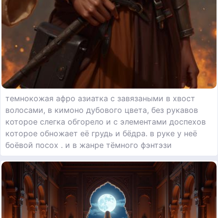
темнокожая афро азиатка с завязаными в хвост
волосами, в кимоно дубового цвета, без рукавов
которое слегка обгорело и с элементами доспехов
которое обножает её грудь и бёдра. в руке у неё
боёвой посох . и в жанре тёмного фэнтэзи