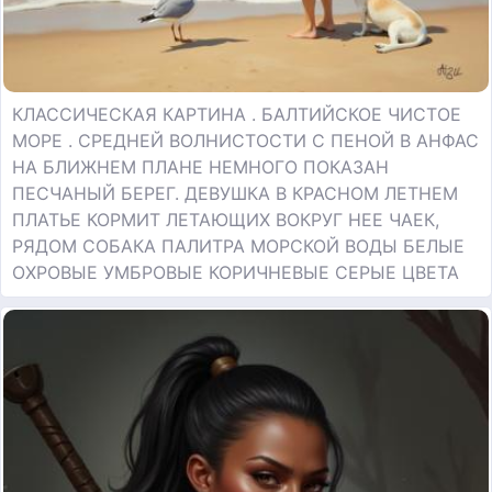
КЛАССИЧЕСКАЯ КАРТИНА . БАЛТИЙСКОЕ ЧИСТОЕ
МОРЕ . СРЕДНЕЙ ВОЛНИСТОСТИ С ПЕНОЙ В АНФАС
НА БЛИЖНЕМ ПЛАНЕ НЕМНОГО ПОКАЗАН
ПЕСЧАНЫЙ БЕРЕГ. ДЕВУШКА В КРАСНОМ ЛЕТНЕМ
ПЛАТЬЕ КОРМИТ ЛЕТАЮЩИХ ВОКРУГ НЕЕ ЧАЕК,
РЯДОМ СОБАКА ПАЛИТРА МОРСКОЙ ВОДЫ БЕЛЫЕ
ОХРОВЫЕ УМБРОВЫЕ КОРИЧНЕВЫЕ СЕРЫЕ ЦВЕТА