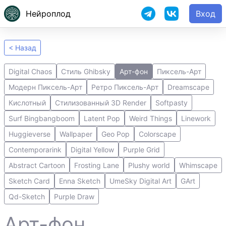
Нейроплод
Вход
< Назад
Digital Chaos
Стиль Ghibsky
Арт-фон
Пиксель-Арт
Модерн Пиксель-Арт
Ретро Пиксель-Арт
Dreamscape
Кислотный
Стилизованный 3D Render
Softpasty
Surf Bingbangboom
Latent Pop
Weird Things
Linework
Huggieverse
Wallpaper
Geo Pop
Colorscape
Contemporarink
Digital Yellow
Purple Grid
Abstract Cartoon
Frosting Lane
Plushy world
Whimscape
Sketch Card
Enna Sketch
UmeSky Digital Art
GArt
Qd-Sketch
Purple Draw
Арт-фон