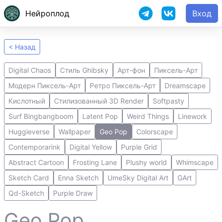
Нейроплод
Вход
< Назад
Digital Chaos
Стиль Ghibsky
Арт-фон
Пиксель-Арт
Модерн Пиксель-Арт
Ретро Пиксель-Арт
Dreamscape
Кислотный
Стилизованный 3D Render
Softpasty
Surf Bingbangboom
Latent Pop
Weird Things
Linework
Huggieverse
Wallpaper
Geo Pop
Colorscape
Contemporarink
Digital Yellow
Purple Grid
Abstract Cartoon
Frosting Lane
Plushy world
Whimscape
Sketch Card
Enna Sketch
UmeSky Digital Art
GArt
Qd-Sketch
Purple Draw
Geo Pop