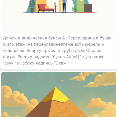
Домик в виде четкая буквы А. Перекладина в букве
А это этаж, на перекладинеэтаже есть мебель и
человечек. Вверху крыша и трубе дым. Справа
дверь. Вверху надпись:"буква Аa(эй)", чуть ниже
"звук "э", сбоку надпись "Этаж "