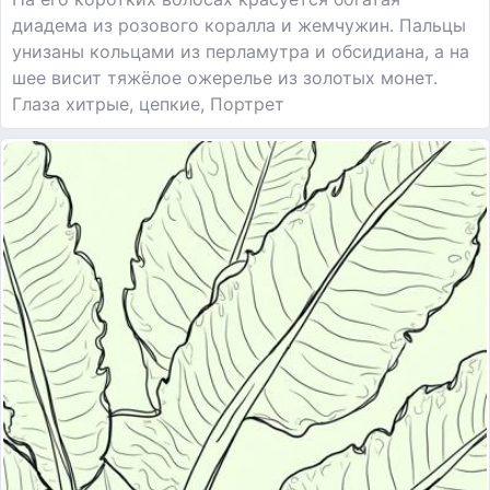
диадема из розового коралла и жемчужин. Пальцы
унизаны кольцами из перламутра и обсидиана, а на
шее висит тяжёлое ожерелье из золотых монет.
Глаза хитрые, цепкие, Портрет