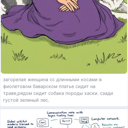
загорелая женщина сс длинными косами в
фиолетовом баварском платье сидит на
траве,рядом сидит собака породы хаски. сзади
густой зеленый лес.