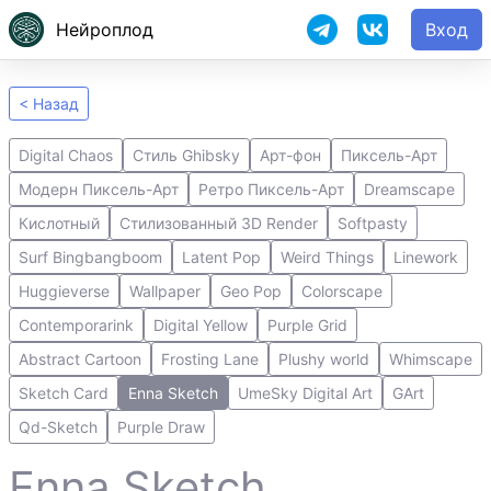
Нейроплод
Вход
< Назад
Digital Chaos
Стиль Ghibsky
Арт-фон
Пиксель-Арт
Модерн Пиксель-Арт
Ретро Пиксель-Арт
Dreamscape
Кислотный
Стилизованный 3D Render
Softpasty
Surf Bingbangboom
Latent Pop
Weird Things
Linework
Huggieverse
Wallpaper
Geo Pop
Colorscape
Contemporarink
Digital Yellow
Purple Grid
Abstract Cartoon
Frosting Lane
Plushy world
Whimscape
Sketch Card
Enna Sketch
UmeSky Digital Art
GArt
Qd-Sketch
Purple Draw
Enna Sketch