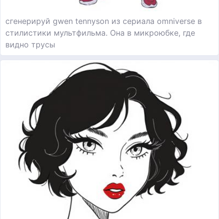
сгенерируй gwen tennyson из сериала omniverse в
стилистики мультфильма. Она в микроюбке, где
видно трусы