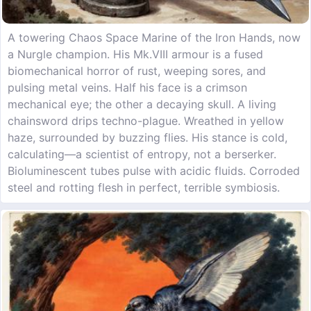
A towering Chaos Space Marine of the Iron Hands, now
a Nurgle champion. His Mk.VIII armour is a fused
biomechanical horror of rust, weeping sores, and
pulsing metal veins. Half his face is a crimson
mechanical eye; the other a decaying skull. A living
chainsword drips techno-plague. Wreathed in yellow
haze, surrounded by buzzing flies. His stance is cold,
calculating—a scientist of entropy, not a berserker.
Bioluminescent tubes pulse with acidic fluids. Corroded
steel and rotting flesh in perfect, terrible symbiosis.