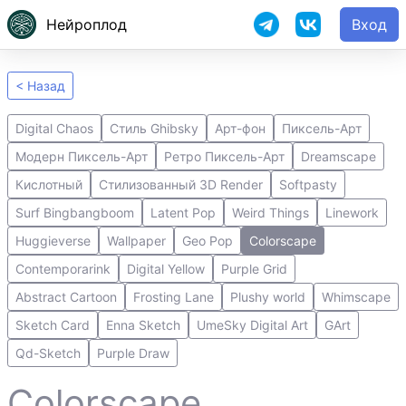
Нейроплод
Вход
< Назад
Digital Chaos
Стиль Ghibsky
Арт-фон
Пиксель-Арт
Модерн Пиксель-Арт
Ретро Пиксель-Арт
Dreamscape
Кислотный
Стилизованный 3D Render
Softpasty
Surf Bingbangboom
Latent Pop
Weird Things
Linework
Huggieverse
Wallpaper
Geo Pop
Colorscape
Contemporarink
Digital Yellow
Purple Grid
Abstract Cartoon
Frosting Lane
Plushy world
Whimscape
Sketch Card
Enna Sketch
UmeSky Digital Art
GArt
Qd-Sketch
Purple Draw
Colorscape