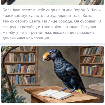
Бог Шани летит в небе сидя на птице Ворон. У Шани
красивое мускулистое и худощавое тело. Кожа
тёмно серого цвета. На лице борода. Он суровый. В
его руке трезубец и топор. Фон - кольца Сатурна.
На лбу у него третий глаз. высокая детализация,
динамичная композиция.