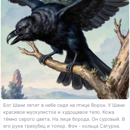
Бог Шани летит в небе сидя на птице Ворон. У Шани
красивое мускулистое и худощавое тело. Кожа
тёмно серого цвета. На лице борода. Он суровый. В
его руке трезубец и топор. Фон - кольца Сатурна.