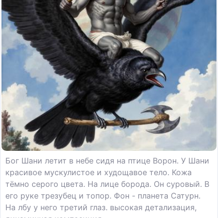
Бог Шани летит в небе сидя на птице Ворон. У Шани
красивое мускулистое и худощавое тело. Кожа
тёмно серого цвета. На лице борода. Он суровый. В
его руке трезубец и топор. Фон - планета Сатурн.
На лбу у него третий глаз. высокая детализация,