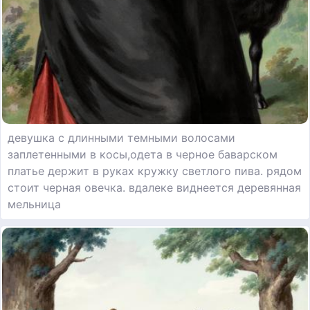
девушка с длинными темными волосами
заплетенными в косы,одета в черное баварском
платье держит в руках кружку светлого пива. рядом
стоит черная овечка. вдалеке виднеется деревянная
мельница