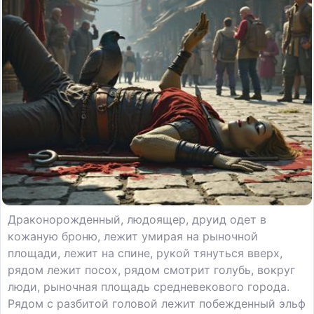
Драконорожденный, людоящер, друид одет в
кожаную броню, лежит умирая на рыночной
площади, лежит на спине, рукой тянуться вверх,
рядом лежит посох, рядом смотрит голубь, вокруг
люди, рыночная площадь средневекового города.
Рядом с разбитой головой лежит побежденный эльф