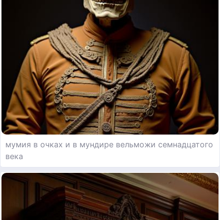
мумия в очках и в мундире вельможи семнадцатого
века