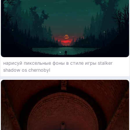
нарисуй пиксельные фоны в стиле игры stalker
shadow os chernobyl