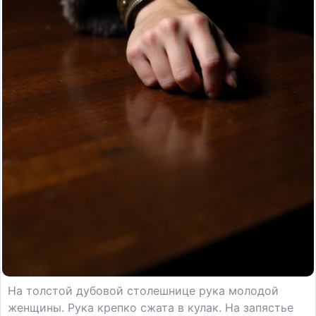
На толстой дубовой столешнице рука молодой
женщины. Рука крепко сжата в кулак. На запястье