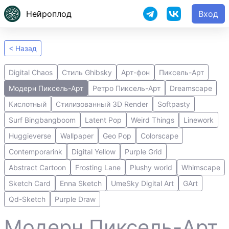
Нейроплод
Вход
< Назад
Digital Chaos
Стиль Ghibsky
Арт-фон
Пиксель-Арт
Модерн Пиксель-Арт
Ретро Пиксель-Арт
Dreamscape
Кислотный
Стилизованный 3D Render
Softpasty
Surf Bingbangboom
Latent Pop
Weird Things
Linework
Huggieverse
Wallpaper
Geo Pop
Colorscape
Contemporarink
Digital Yellow
Purple Grid
Abstract Cartoon
Frosting Lane
Plushy world
Whimscape
Sketch Card
Enna Sketch
UmeSky Digital Art
GArt
Qd-Sketch
Purple Draw
Модерн Пиксель-Арт