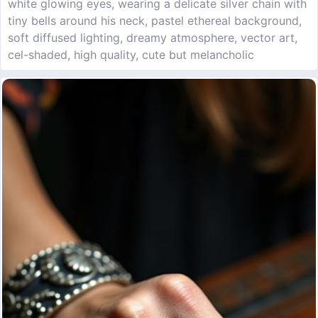
white glowing eyes, wearing a delicate silver chain with
tiny bells around his neck, pastel ethereal background,
soft diffused lighting, dreamy atmosphere, vector art,
cel-shaded, high quality, cute but melancholic