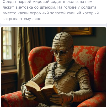
Солдат первой мировой сидит в окопе, на нем
лежит винтовка со штыком. На голове у солдата
вместо каски огромный золотой кувший который
закрывает ему лицо