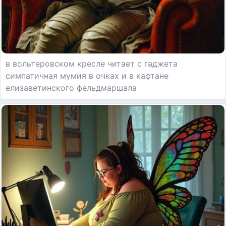
в вольтеровском кресле читает с гаджета
симпатичная мумия в очках и в кафтане
елизаветинского фельдмаршала