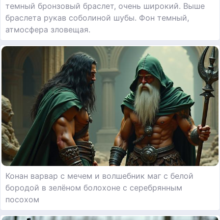
темный бронзовый браслет, очень широкий. Выше
браслета рукав соболиной шубы. Фон темный,
атмосфера зловещая.
Конан варвар с мечем и волшебник маг с белой
бородой в зелёном болохоне с серебрянным
посохом