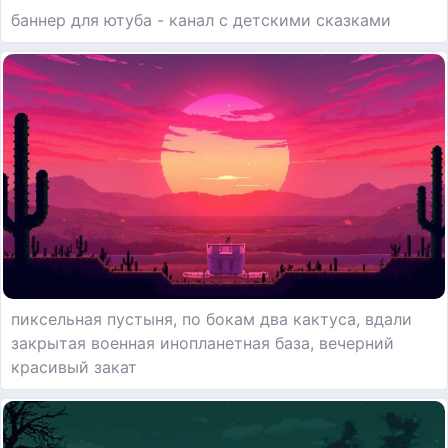
баннер для ютуба - канал с детскими сказками
пиксельная пустыня, по бокам два кактуса, вдали
закрытая военная инопланетная база, вечерний
красивый закат