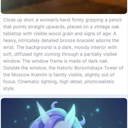
Close up shot: a woman’s hand firmly gripping a pencil
that points straight upwards, placed on a vintage oak
tabletop with visible wood grain and signs of age. A
heavy, intricately detailed bronze bracelet adorns the
wrist. The background is a dark, moody interior with
soft, diffused light coming through a partially visible
window. The window frame is made of dark oak.
Outside the window, the historic Borovitskaya Tower of
the Moscow Kremlin is faintly visible, slightly out of
focus. Cinematic lighting, high detail, photorealistic
style.