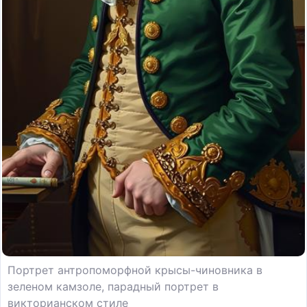
Портрет антропоморфной крысы-чиновника в
зеленом камзоле, парадный портрет в
викторианском стиле