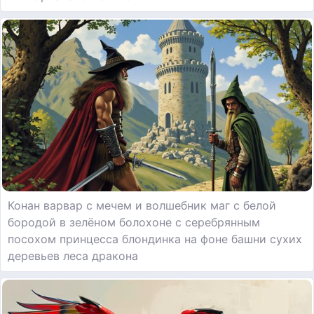
Конан варвар с мечем и волшебник маг с белой
бородой в зелёном болохоне с серебрянным
посохом принцесса блондинка на фоне башни сухих
деревьев леса дракона