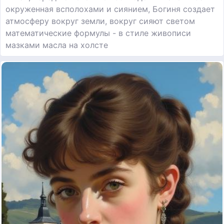
окруженная всполохами и сиянием, Богиня создает
атмосферу вокруг земли, вокруг сияют светом
математические формулы - в стиле живописи
мазками масла на холсте