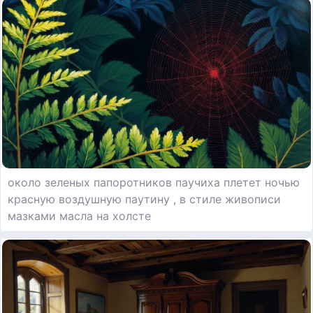
около зеленых папоротников паучиха плетет ночью
красную воздушную паутину , в стиле живописи
мазками масла на холсте