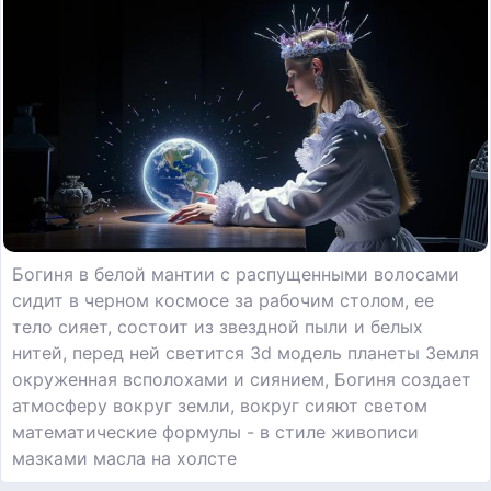
Богиня в белой мантии с распущенными волосами
сидит в черном космосе за рабочим столом, ее
тело сияет, состоит из звездной пыли и белых
нитей, перед ней светится 3d модель планеты Земля
окруженная всполохами и сиянием, Богиня создает
атмосферу вокруг земли, вокруг сияют светом
математические формулы - в стиле живописи
мазками масла на холсте