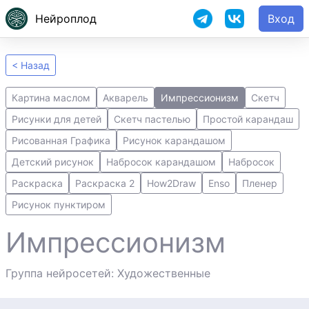
Нейроплод
Вход
< Назад
Картина маслом
Акварель
Импрессионизм
Скетч
Рисунки для детей
Скетч пастелью
Простой карандаш
Рисованная Графика
Рисунок карандашом
Детский рисунок
Набросок карандашом
Набросок
Раскраска
Раскраска 2
How2Draw
Enso
Пленер
Рисунок пунктиром
Импрессионизм
Группа нейросетей: Художественные