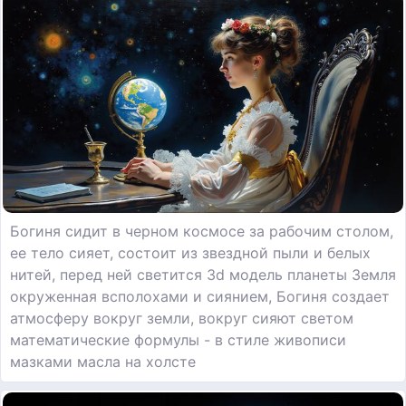
Богиня сидит в черном космосе за рабочим столом,
ее тело сияет, состоит из звездной пыли и белых
нитей, перед ней светится 3d модель планеты Земля
окруженная всполохами и сиянием, Богиня создает
атмосферу вокруг земли, вокруг сияют светом
математические формулы - в стиле живописи
мазками масла на холсте