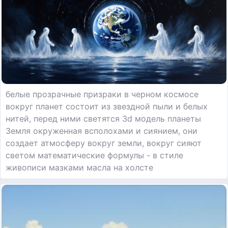
белые прозрачные призраки в черном космосе
вокруг планет состоит из звездной пыли и белых
нитей, перед ними светятся 3d модель планеты
Земля окруженная всполохами и сиянием, они
создает атмосферу вокруг земли, вокруг сияют
светом математические формулы - в стиле
живописи мазками масла на холсте