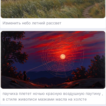
Изменить небо летний рассвет
паучиха плетет ночью красную воздушную паутину ,
в стиле живописи мазками масла на холсте