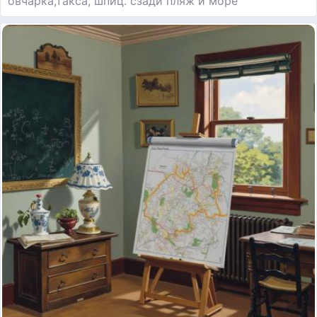
овчарка,такса, шпиц. сзади пляж и море