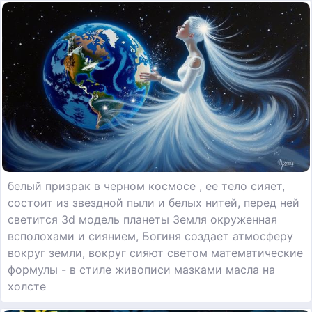
белый призрак в черном космосе , ее тело сияет,
состоит из звездной пыли и белых нитей, перед ней
светится 3d модель планеты Земля окруженная
всполохами и сиянием, Богиня создает атмосферу
вокруг земли, вокруг сияют светом математические
формулы - в стиле живописи мазками масла на
холсте