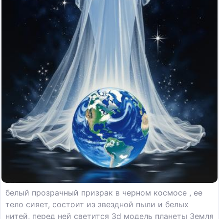
белый прозрачный призрак в черном космосе , ее
тело сияет, состоит из звездной пыли и белых
нитей, перед ней светится 3d модель планеты Земля