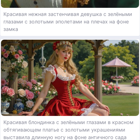
Красивая нежная застенчивая девушка с зелёными
глазами с золотыми эполетами на плечах на фоне
замка
Красивая блондинка с зелёными глазами в красном
обтягивающем платье с золотыми украшениями
выставила длинную ногу на фоне античного сада