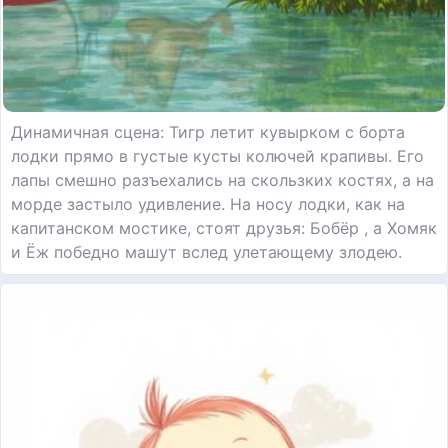
Динамичная сцена: Тигр летит кувырком с борта
лодки прямо в густые кусты колючей крапивы. Его
лапы смешно разъехались на скользких костях, а на
морде застыло удивление. На носу лодки, как на
капитанском мостике, стоят друзья: Бобёр , а Хомяк
и Ёж победно машут вслед улетающему злодею.