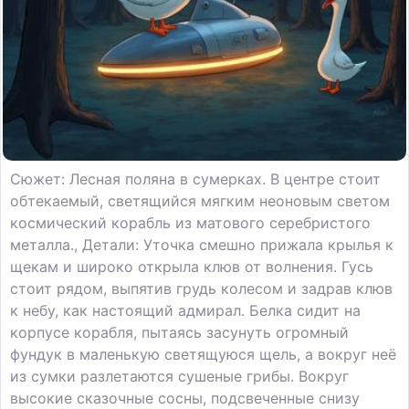
Сюжет: Лесная поляна в сумерках. В центре стоит
обтекаемый, светящийся мягким неоновым светом
космический корабль из матового серебристого
металла., Детали: Уточка смешно прижала крылья к
щекам и широко открыла клюв от волнения. Гусь
стоит рядом, выпятив грудь колесом и задрав клюв
к небу, как настоящий адмирал. Белка сидит на
корпусе корабля, пытаясь засунуть огромный
фундук в маленькую светящуюся щель, а вокруг неё
из сумки разлетаются сушеные грибы. Вокруг
высокие сказочные сосны, подсвеченные снизу