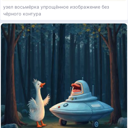
узел восьмёрка упрощённое изображение без
чёрного контура