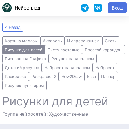
Нейроплод
Вход
< Назад
Картина маслом
Акварель
Импрессионизм
Скетч
Рисунки для детей
Скетч пастелью
Простой карандаш
Рисованная Графика
Рисунок карандашом
Детский рисунок
Набросок карандашом
Набросок
Раскраска
Раскраска 2
How2Draw
Enso
Пленер
Рисунок пунктиром
Рисунки для детей
Группа нейросетей: Художественные