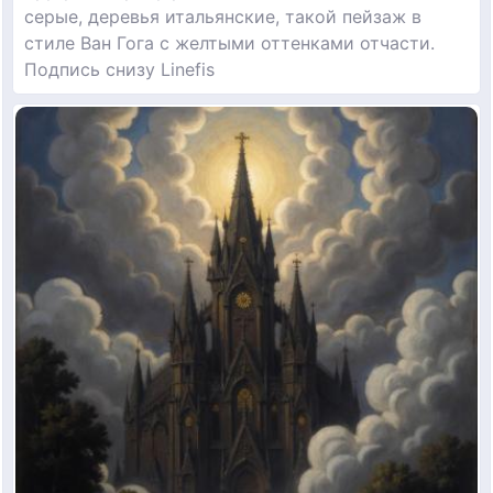
серые, деревья итальянские, такой пейзаж в
стиле Ван Гога с желтыми оттенками отчасти.
Подпись снизу Linefis