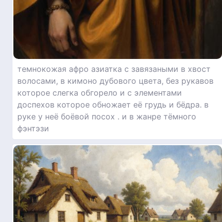
темнокожая афро азиатка с завязаными в хвост
волосами, в кимоно дубового цвета, без рукавов
которое слегка обгорело и с элементами
доспехов которое обножает её грудь и бёдра. в
руке у неё боёвой посох . и в жанре тёмного
фэнтэзи