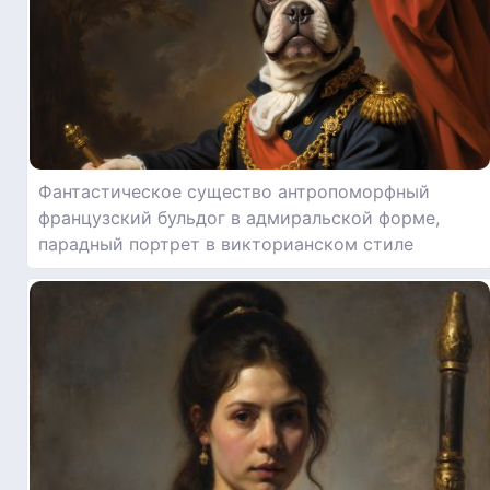
Фантастическое существо антропоморфный
французский бульдог в адмиральской форме,
парадный портрет в викторианском стиле