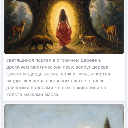
светящийся портал в огромном дереве в
дремучем мистическом лесу, вокруг дерева
гуляют медведь, олень, волк и лиса, в портал
входит женщина в красном платье с очень
длинными волосами - в стиле живописи на
холсте мазками масла