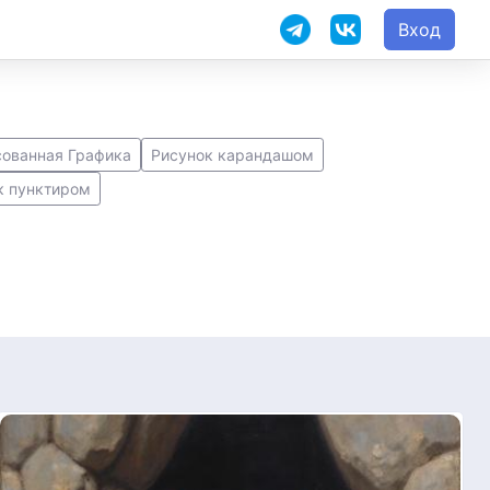
Вход
сованная Графика
Рисунок карандашом
к пунктиром