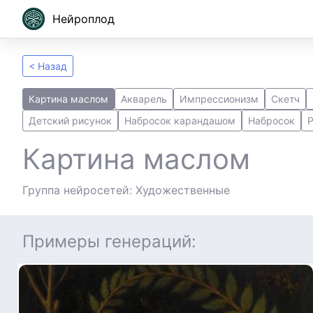
Нейроплод
< Назад
Картина маслом
Акварель
Импрессионизм
Скетч
Детский рисунок
Набросок карандашом
Набросок
Картина маслом
Группа нейросетей: Художественные
Примеры генераций: