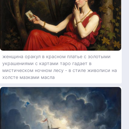
женщина оракул в красном платье с золотыми
украшениями с картами таро гадает в
мистическом ночном лесу - в стиле живописи на
холсте мазками масла