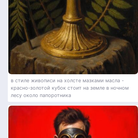
в стиле живописи на холсте мазками масла -
красно-золотой кубок стоит на земле в ночном
лесу около папоротника