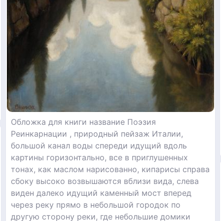
Обложка для книги название Поэзия
Реинкарнации , природный пейзаж Италии,
большой канал воды спереди идущий вдоль
картины горизонтально, все в приглушенных
тонах, как маслом нарисованно, кипарисы справа
сбоку высоко возвышаются вблизи вида, слева
виден далеко идущий каменный мост вперед
через реку прямо в небольшой городок по
другую сторону реки, где небольшие домики