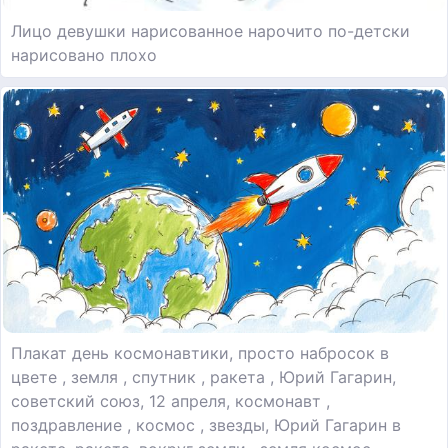
Лицо девушки нарисованное нарочито по-детски
нарисовано плохо
Плакат день космонавтики, просто набросок в
цвете , земля , спутник , ракета , Юрий Гагарин,
советский союз, 12 апреля, космонавт ,
поздравление , космос , звезды, Юрий Гагарин в