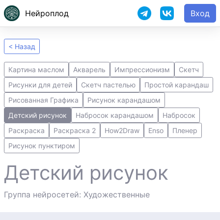
Нейроплод
Вход
< Назад
Картина маслом
Акварель
Импрессионизм
Скетч
Рисунки для детей
Скетч пастелью
Простой карандаш
Рисованная Графика
Рисунок карандашом
Детский рисунок
Набросок карандашом
Набросок
Раскраска
Раскраска 2
How2Draw
Enso
Пленер
Рисунок пунктиром
Детский рисунок
Группа нейросетей: Художественные