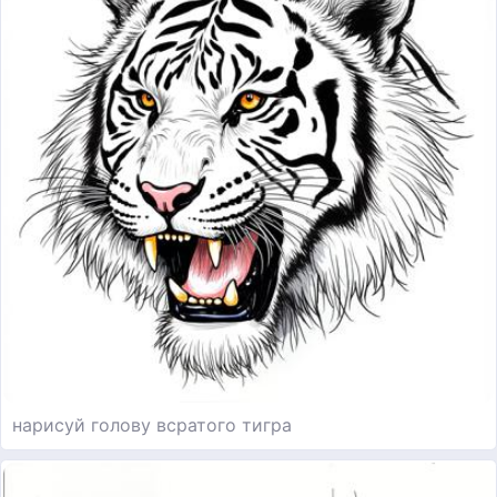
нарисуй голову всратого тигра