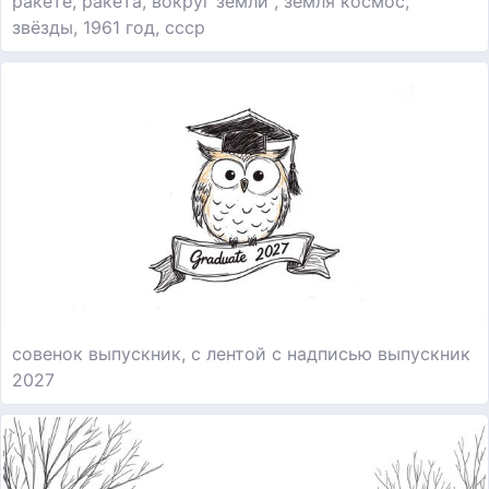
ракете, ракета, вокруг земли , земля космос,
звёзды, 1961 год, ссср
совенок выпускник, с лентой с надписью выпускник
2027