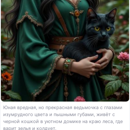
Юная вредная, но прекрасная ведьмочка с глазами
изумрудного цвета и пышными губами, живёт с
черной кошкой в уютном домике на краю леса, где
варит зелья и колдует.