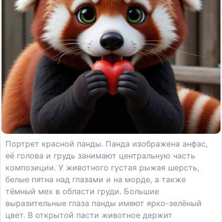
Портрет красной панды. Панда изображена анфас,
её голова и грудь занимают центральную часть
композиции. У животного густая рыжая шерсть,
белые пятна над глазами и на морде, а также
тёмный мех в области груди. Большие
выразительные глаза панды имеют ярко-зелёный
цвет. В открытой пасти животное держит