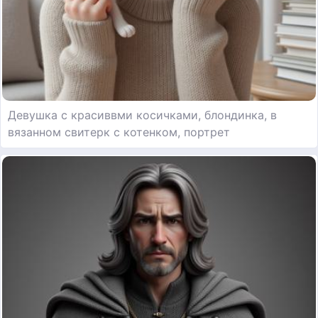
Девушка с красиввми косичками, блондинка, в
вязанном свитерк с котенком, портрет