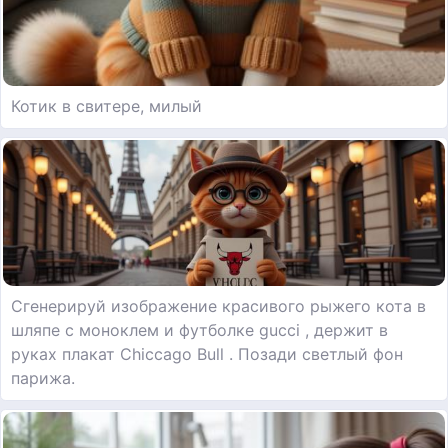
Котик в свитере, милый
Сгенерируй изображение красивого рыжего кота в
шляпе с моноклем и футболке gucci , держит в
руках плакат Chiccago Bull . Позади светлый фон
парижа.