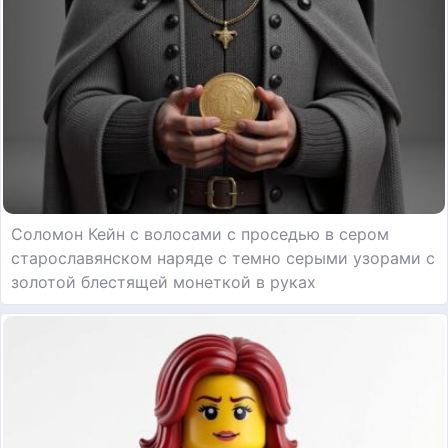
Соломон Кейн с волосами с проседью в сером
старославянском наряде с темно серыми узорами с
золотой блестящей монеткой в руках