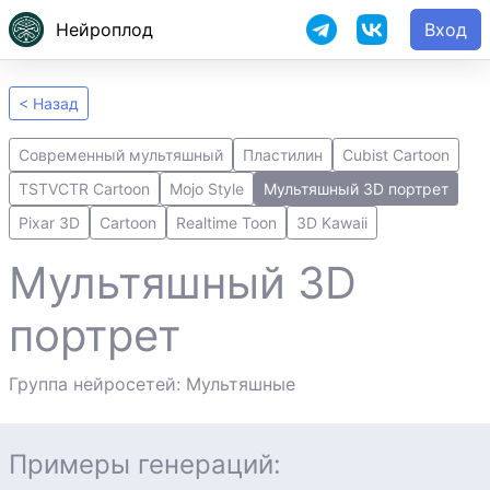
Нейроплод
Вход
< Назад
Современный мультяшный
Пластилин
Cubist Cartoon
TSTVCTR Cartoon
Mojo Style
Мультяшный 3D портрет
Pixar 3D
Cartoon
Realtime Toon
3D Kawaii
Мультяшный 3D
портрет
Группа нейросетей: Мультяшные
Примеры генераций: