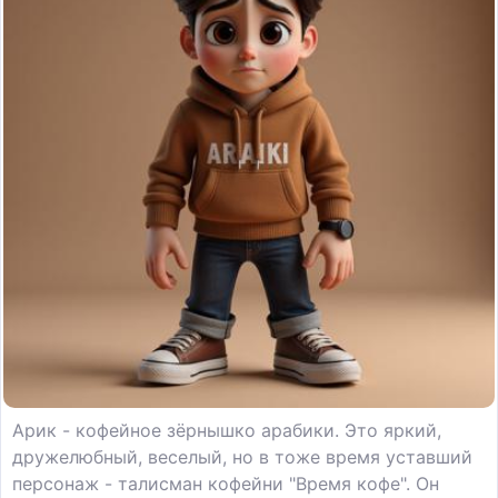
Арик - кофейное зёрнышко арабики. Это яркий,
дружелюбный, веселый, но в тоже время уставший
персонаж - талисман кофейни "Время кофе". Он