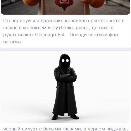
Сгенерируй изображение красивого рыжего кота в
шляпе с моноклем и футболке gucci , держит в
руках плакат Chiccago Bull . Позади светлый фон
парижа.
черный силуэт с белыми глазами, в черном пиджаке,