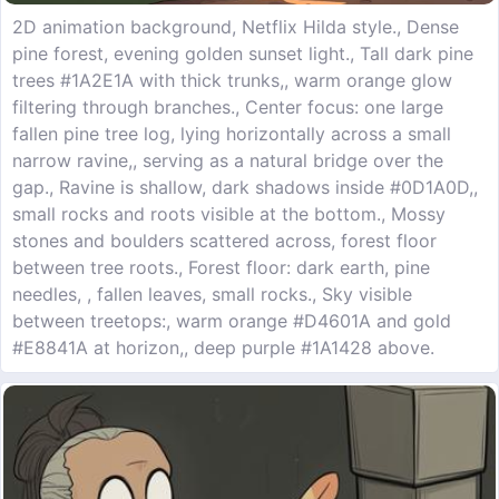
2D animation background, Netflix Hilda style., Dense
pine forest, evening golden sunset light., Tall dark pine
trees #1A2E1A with thick trunks,, warm orange glow
filtering through branches., Center focus: one large
fallen pine tree log, lying horizontally across a small
narrow ravine,, serving as a natural bridge over the
gap., Ravine is shallow, dark shadows inside #0D1A0D,,
small rocks and roots visible at the bottom., Mossy
stones and boulders scattered across, forest floor
between tree roots., Forest floor: dark earth, pine
needles, , fallen leaves, small rocks., Sky visible
between treetops:, warm orange #D4601A and gold
#E8841A at horizon,, deep purple #1A1428 above.