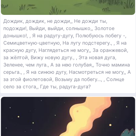
Дождик, дождик, не дожди,, Не дожди ты,
подожди!, Выйди, выйди, солнышко,, Золотое
донышко!, , Я на радугу-дугу, Полюбуюсь побегу -,
Семицветную-цветную, На лугу подстерегу., , Я на
красную дугу, Наглядеться не могу,, За оранжевой,
за жёлтой, Вижу новую дугу., , Эта новая дуга,
Зеленее, чем луга., А за нею голубая,, Точно мамина
серьга., , Я на синюю дугу, Насмотреться не могу,, А
за этой фиолетовой, Возьму да побегу..., , Солнце
село за стога,, Где ты, радуга-дуга?