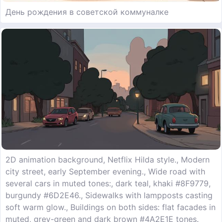
День рождения в советской коммуналке
2D animation background, Netflix Hilda style., Modern
city street, early September evening., Wide road with
several cars in muted tones:, dark teal, khaki #8F9779,
burgundy #6D2E46., Sidewalks with lampposts casting
soft warm glow., Buildings on both sides: flat facades in
muted, grey-green and dark brown #4A2E1E tones.