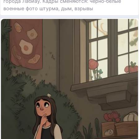
города Лабиау. Кадры сменяются: чёрно‑белые
военные фото штурма, дым, взрывы