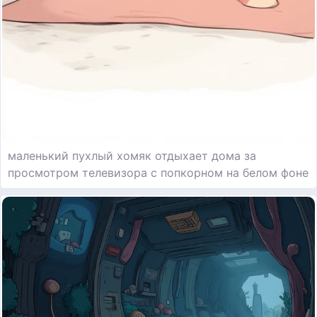
маленький пухлый хомяк отдыхает дома за
просмотром телевизора с попкорном на белом фоне