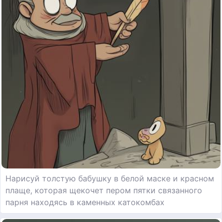
Нарисуй толстую бабушку в белой маске и красном
плаще, которая щекочет пером пятки связанного
парня находясь в каменных катокомбах