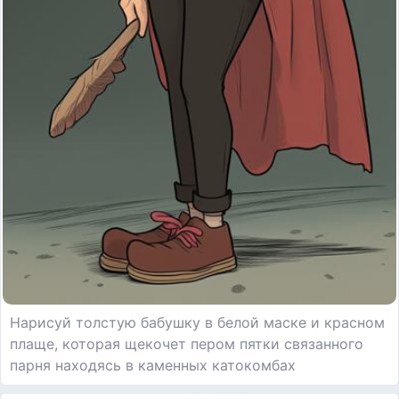
Нарисуй толстую бабушку в белой маске и красном
плаще, которая щекочет пером пятки связанного
парня находясь в каменных катокомбах