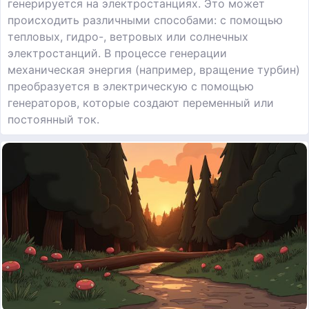
генерируется на электростанциях. Это может
происходить различными способами: с помощью
тепловых, гидро-, ветровых или солнечных
электростанций. В процессе генерации
механическая энергия (например, вращение турбин)
преобразуется в электрическую с помощью
генераторов, которые создают переменный или
постоянный ток.