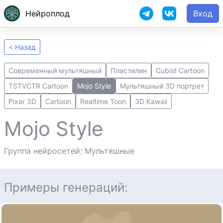
Нейроплод
Вход
< Назад
Современный мультяшный
Пластилин
Cubist Cartoon
TSTVCTR Cartoon
Mojo Style
Мультяшный 3D портрет
Pixar 3D
Cartoon
Realtime Toon
3D Kawaii
Mojo Style
Группа нейросетей: Мультяшные
Примеры генераций: