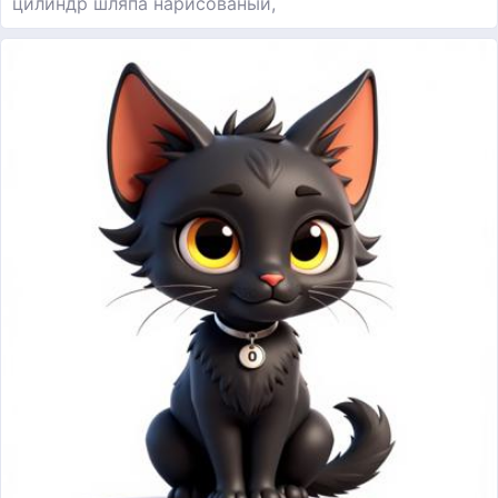
цилиндр шляпа нарисованый,