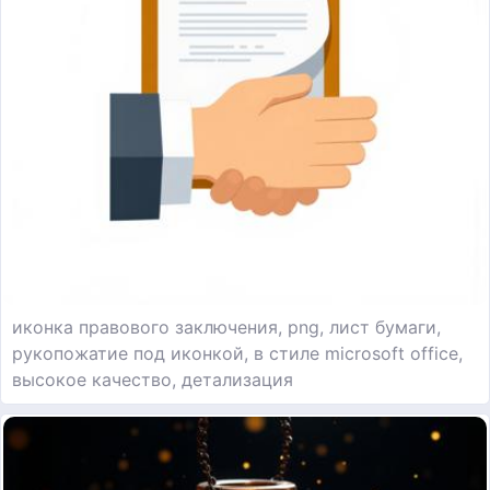
иконка правового заключения, png, лист бумаги,
рукопожатие под иконкой, в стиле microsoft office,
высокое качество, детализация