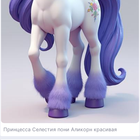
Принцесса Селестия пони Аликорн красивая