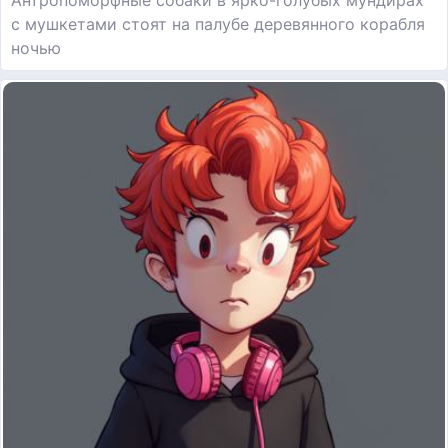
Антропоморфные собаки в ярко-голубых мундирах
с мушкетами стоят на палубе деревянного корабля
ночью