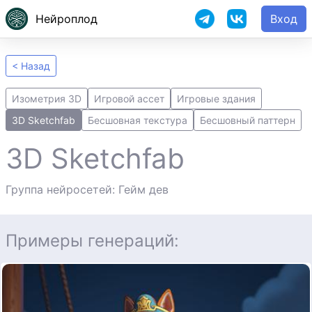
Нейроплод
Вход
< Назад
Изометрия 3D
Игровой ассет
Игровые здания
3D Sketchfab
Бесшовная текстура
Бесшовный паттерн
3D Sketchfab
Группа нейросетей: Гейм дев
Примеры генераций: