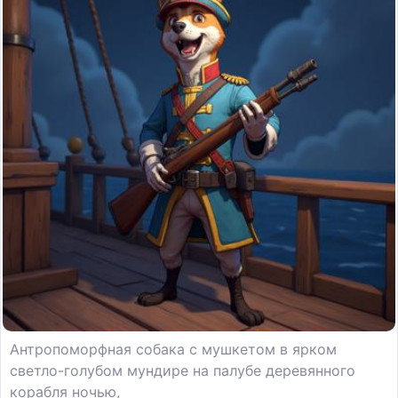
Антропоморфная собака с мушкетом в ярком
светло-голубом мундире на палубе деревянного
корабля ночью,