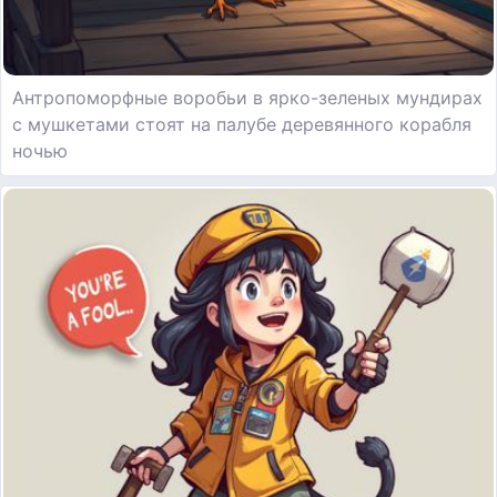
Антропоморфные воробьи в ярко-зеленых мундирах
с мушкетами стоят на палубе деревянного корабля
ночью