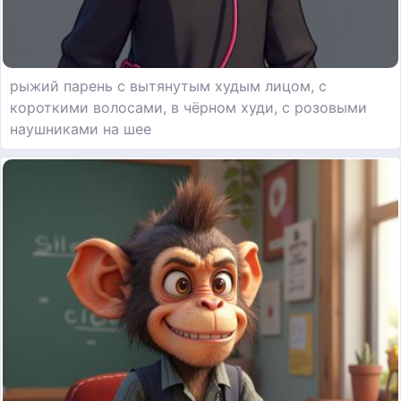
рыжий парень с вытянутым худым лицом, с
короткими волосами, в чёрном худи, с розовыми
наушниками на шее