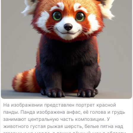
На изображении представлен портрет красной
панды. Панда изображена анфас, её голова и грудь
занимают центральную часть композиции. У
животного густая рыжая шерсть, белые пятна над