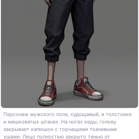
Персонаж мужского пола, худощавый, в толстовке
и мешковатых штанах. На ногах кеды, голову
закрывает капюшон с торчащими тканевыми
ушами. Лицо полностью закрыто тенью от