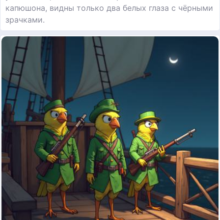
капюшона, видны только два белых глаза с чёрными
зрачками.