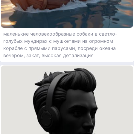
маленькие человекообразные собаки в светло-
голубых мундирах с мушкетами на огромном
корабле с прямыми парусами, посреди океана
вечером, закат, высокая детализация