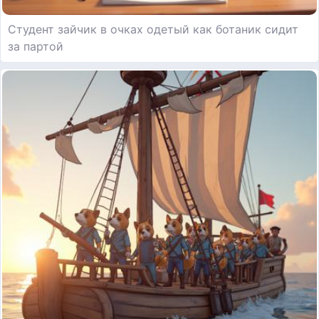
Студент зайчик в очках одетый как ботаник сидит
за партой