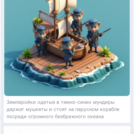
Землеройки одетые в темно-синих мундиры
держат мушкеты и стоят на парусном корабле
посреди огромного безбрежного океана