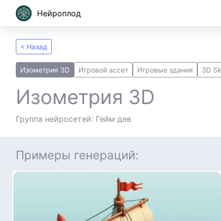
Нейроплод
< Назад
Изометрия 3D
Игровой ассет
Игровые здания
3D Sk
Изометрия 3D
Группа нейросетей: Гейм дев
Примеры генераций: