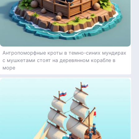
Антропоморфные кроты в темно-синих мундирах
с мушкетами стоят на деревянном корабле в
море