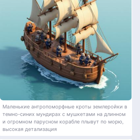
Маленькие антропоморфные кроты землеройки в
темно-синих мундирах с мушкетами на длинном
и огромном парусном корабле плывут по морю,
высокая детализация