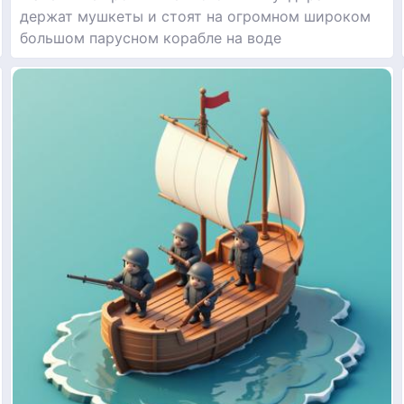
держат мушкеты и стоят на огромном широком
большом парусном корабле на воде