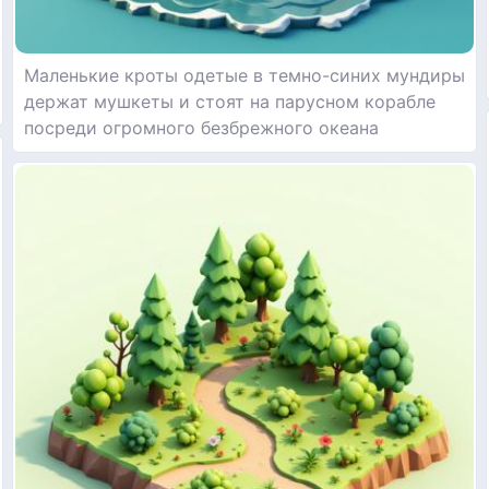
Маленькие кроты одетые в темно-синих мундиры
держат мушкеты и стоят на парусном корабле
посреди огромного безбрежного океана