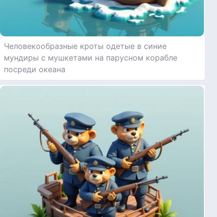
Человекообразные кроты одетые в синие
мундиры с мушкетами на парусном корабле
посреди океана