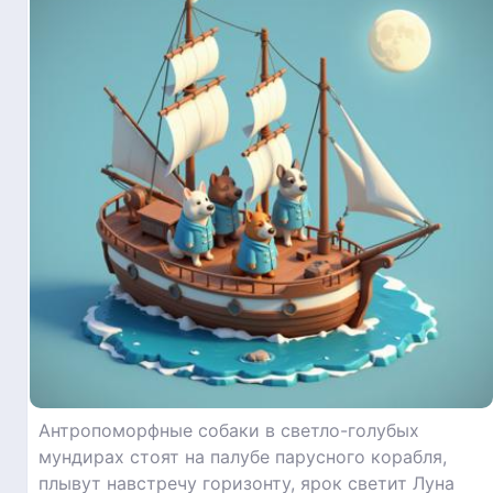
Антропоморфные собаки в светло-голубых
мундирах стоят на палубе парусного корабля,
плывут навстречу горизонту, ярок светит Луна