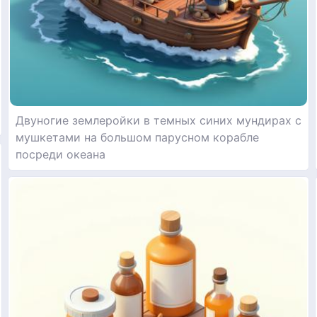
Двуногие землеройки в темных синих мундирах с
мушкетами на большом парусном корабле
посреди океана