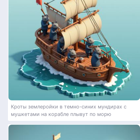
Кроты землеройки в темно-синих мундирах с
мушкетами на корабле плывут по морю