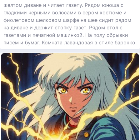
желтом диване и читает газету. Рядом юноша с
гладкими черными волосами в сером костюме и
фиолетовом шелковом шарфе на шее сидит рядом
на диване и держит стопку газет. Рядом стол с
газетами и печатной машинкой. На полу обрывки
писем и бумаг. Комната лавандовая в стиле барокко.