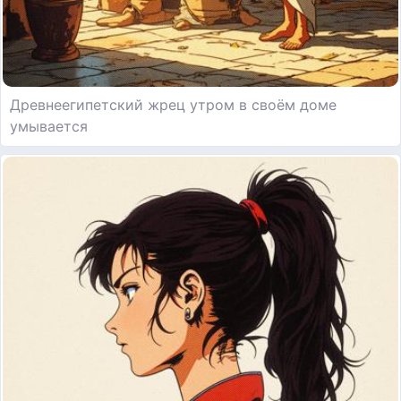
Древнеегипетский жрец утром в своём доме
умывается