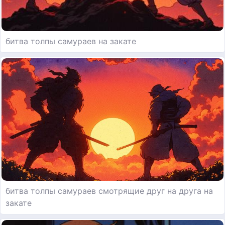
битва толпы самураев на закате
битва толпы самураев смотрящие друг на друга на
закате