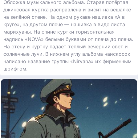
Обложка музыкального альбома. Старая потёртая
джинсовая куртка расправлена и висит на вешалке
на зелёной стене. На одном рукаве нашивка «А в
круге», на другом плече — нашивка в виде листа
марихуаны. На спине куртки горизонтальная
надпись «NOVA» белыми буквами от плеча до плеча.
На стену и куртку падает тёплый вечерний свет и
солнечные лучи. В нижнем углу альбома наискосок
написано название группы «Nirvana» их фирменным
шрифтом.