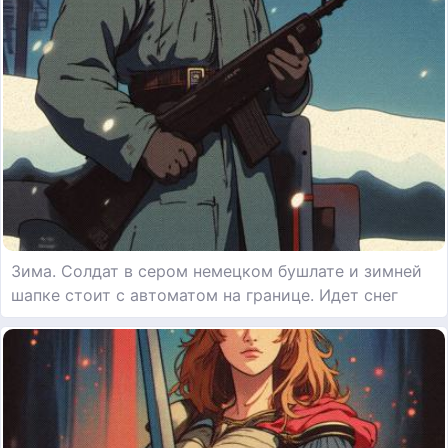
Зима. Солдат в сером немецком бушлате и зимней
шапке стоит с автоматом на границе. Идет снег