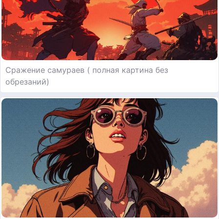
Сражение самураев ( полная картина без
обрезаний)