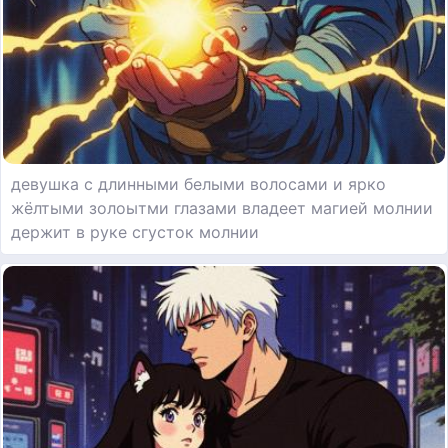
девушка с длинными белыми волосами и ярко
жёлтыми золоытми глазами владеет магией молнии
держит в руке сгусток молнии