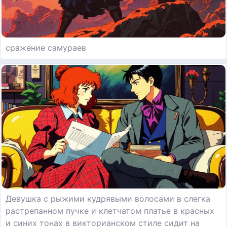
сражение самураев
Девушка с рыжими кудрявыми волосами в слегка
растрепанном пучке и клетчатом платье в красных
и синих тонах в викторианском стиле сидит на