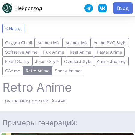
Нейроплод
Вход
< Назад
Студия Ghibli
Animeo Mix
Animex Mix
Anime PVC Style
Softserve Anime
Flux Anime
Real Anime
Pastel Anime
Fixed Sonny
Jojoso Style
OverlordStyle
Anime Journey
CAnime
Retro Anime
Sonny Anime
Retro Anime
Группа нейросетей: Аниме
Примеры генераций: