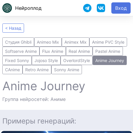
Нейроплод
Вход
< Назад
Студия Ghibli
Animeo Mix
Animex Mix
Anime PVC Style
Softserve Anime
Flux Anime
Real Anime
Pastel Anime
Fixed Sonny
Jojoso Style
OverlordStyle
Anime Journey
CAnime
Retro Anime
Sonny Anime
Anime Journey
Группа нейросетей: Аниме
Примеры генераций: