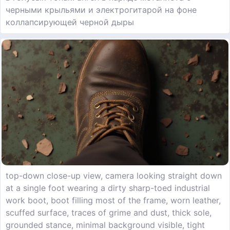
черными крыльями и электрогитарой на фоне
коллапсирующей черной дыры
top-down close-up view, camera looking straight down
at a single foot wearing a dirty sharp-toed industrial
work boot, boot filling most of the frame, worn leather,
scuffed surface, traces of grime and dust, thick sole,
grounded stance, minimal background visible, tight