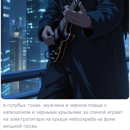
в голубых тонах. мужчина в черном плаще с
капюшоном и черными крыльями за спиной играет
на электрогитаре на крыше небоскреба на фоне
мощной грозы