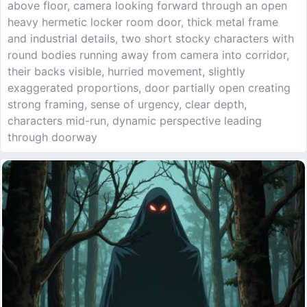
above floor, camera looking forward through an open
heavy hermetic locker room door, thick metal frame
and industrial details, two short stocky characters with
round bodies running away from camera into corridor,
their backs visible, hurried movement, slightly
exaggerated proportions, door partially open creating
strong framing, sense of urgency, clear depth,
characters mid-run, dynamic perspective leading
through doorway