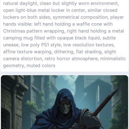
natural daylight, clean but slightly worn environment,
open light-blue metal locker in center, similar closed
lockers on both sides, symmetrical composition, player
hands visible: left hand holding a waffle cone with
Christmas pattern wrapping, right hand holding a metal
camping mug filled with opaque black liquid, subtle
unease, low poly PS1 style, low resolution textures,
affine texture warping, dithering, flat shading, slight
camera distortion, retro horror atmosphere, minimalistic
geometry, muted colors