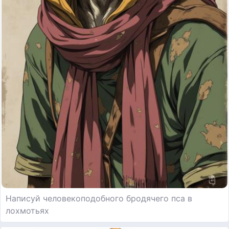
Написуй человекоподобного бродячего пса в
лохмотьях