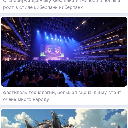
Сгенерируй девушку механика инженера в полный
рост в стиле киберпанк киберпанк
фестиваль технологий, большая сцена, внизу стоит
очень много народу