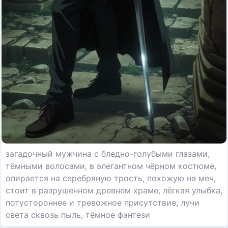
загадочный мужчина с бледно-голубыми глазами,
тёмными волосами, в элегантном чёрном костюме,
опирается на серебряную трость, похожую на меч,
стоит в разрушенном древнем храме, лёгкая улыбка,
потустороннее и тревожное присутствие, лучи
света сквозь пыль, тёмное фэнтези