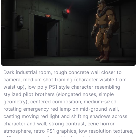
Dark industrial room, rough concrete wall closer to
camera, medium shot framing (character visible from
waist up), low poly PS1 style character resembling
stylized pilot brothers (elongated noses, simple
geometry), centered composition, medium-sized
rotating emergency red lamp on mid-ground wall,
casting moving red light and shifting shadows across
character and wall, strong contrast, eerie horror
atmosphere, retro PS1 graphics, low resolution textures,