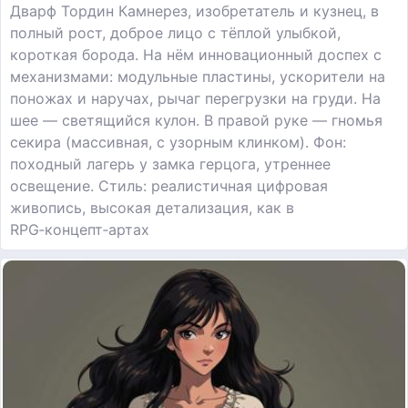
Дварф Тордин Камнерез, изобретатель и кузнец, в
полный рост, доброе лицо с тёплой улыбкой,
короткая борода. На нём инновационный доспех с
механизмами: модульные пластины, ускорители на
поножах и наручах, рычаг перегрузки на груди. На
шее — светящийся кулон. В правой руке — гномья
секира (массивная, с узорным клинком). Фон:
походный лагерь у замка герцога, утреннее
освещение. Стиль: реалистичная цифровая
живопись, высокая детализация, как в
RPG‑концепт‑артах