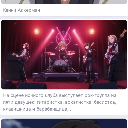
Кенни Аккерман
На сцене ночного клуба выступает рок-группа из
пяти девушек: гитаристка, вокалистка, басистка,
клавишница и барабанщица, ,