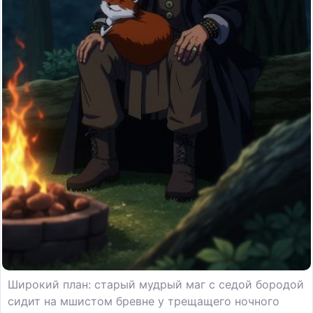
Широкий план: старый мудрый маг с седой бородой
сидит на мшистом бревне у трещащего ночного