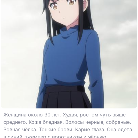
Женщина около 30 лет. Худая, ростом чуть выше
среднего. Кожа бледная. Волосы чёрные, собраные.
Ровная чёлка. Тонкие брови. Карие глаза. Она одета
в синий джемпер с воротником и чёрную