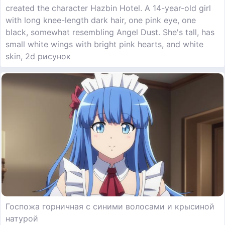
created the character Hazbin Hotel. A 14-year-old girl
with long knee-length dark hair, one pink eye, one
black, somewhat resembling Angel Dust. She's tall, has
small white wings with bright pink hearts, and white
skin, 2d рисунок
Госпожа горничная с синими волосами и крысиной
натурой