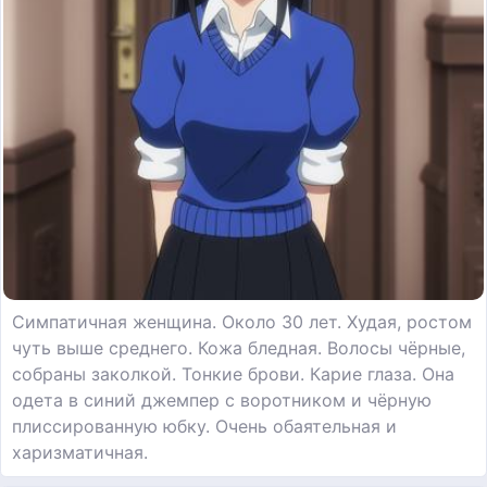
Симпатичная женщина. Около 30 лет. Худая, ростом
чуть выше среднего. Кожа бледная. Волосы чёрные,
собраны заколкой. Тонкие брови. Карие глаза. Она
одета в синий джемпер с воротником и чёрную
плиссированную юбку. Очень обаятельная и
харизматичная.