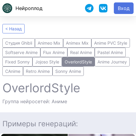
Нейроплод
Вход
< Назад
Студия Ghibli
Animeo Mix
Animex Mix
Anime PVC Style
Softserve Anime
Flux Anime
Real Anime
Pastel Anime
Fixed Sonny
Jojoso Style
OverlordStyle
Anime Journey
CAnime
Retro Anime
Sonny Anime
OverlordStyle
Группа нейросетей: Аниме
Примеры генераций: