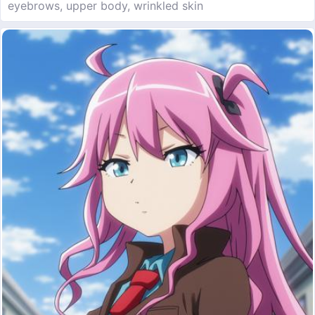
eyebrows, upper body, wrinkled skin