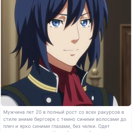
Мужчина лет 20 в полный рост со всех ракурсов в
стиле аниме бергсерк с темно синими волосами до
плеч и ярко синими глазами, без челки. Одет