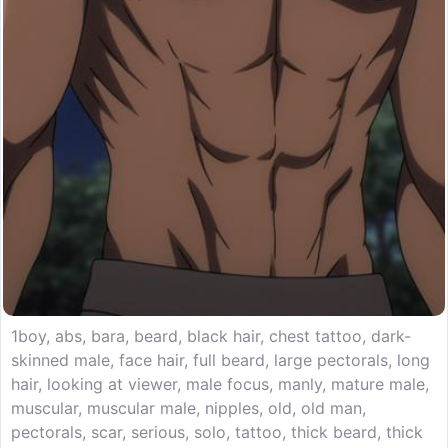
1boy, abs, bara, beard, black hair, chest tattoo, dark-
skinned male, face hair, full beard, large pectorals, long
hair, looking at viewer, male focus, manly, mature male,
muscular, muscular male, nipples, old, old man,
pectorals, scar, serious, solo, tattoo, thick beard, thick