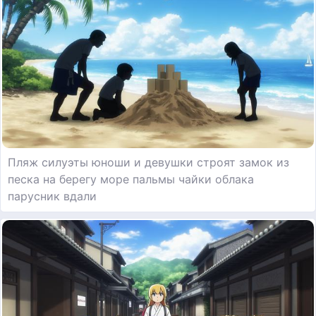
Пляж силуэты юноши и девушки строят замок из
песка на берегу море пальмы чайки облака
парусник вдали