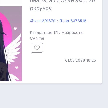
hearts, and white skin, 2d
рисунок
@User291879
/
Плод 6373518
Квадратное 1:1 / Нейросеть:
CAnime
01.06.2026 16:25