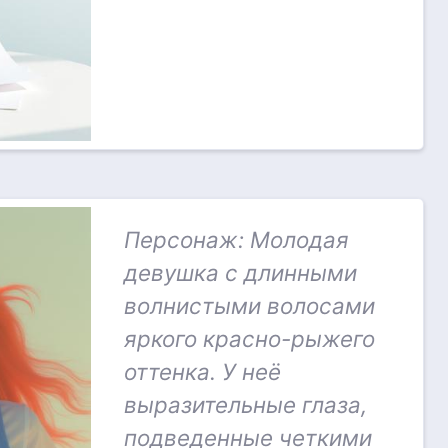
Персонаж: Молодая
девушка с длинными
волнистыми волосами
яркого красно-рыжего
оттенка. У неё
выразительные глаза,
подведенные четкими