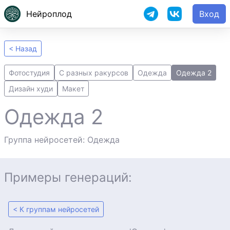
Нейроплод
Вход
< Назад
Фотостудия
С разных ракурсов
Одежда
Одежда 2
Дизайн худи
Макет
Одежда 2
Группа нейросетей: Одежда
Примеры генераций:
< К группам нейросетей