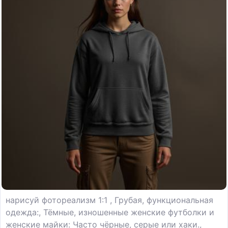
нарисуй фотореализм 1:1 , Грубая, функциональная
одежда:, Тёмные, изношенные женские футболки и
женские майки: Часто чёрные, серые или хаки.,