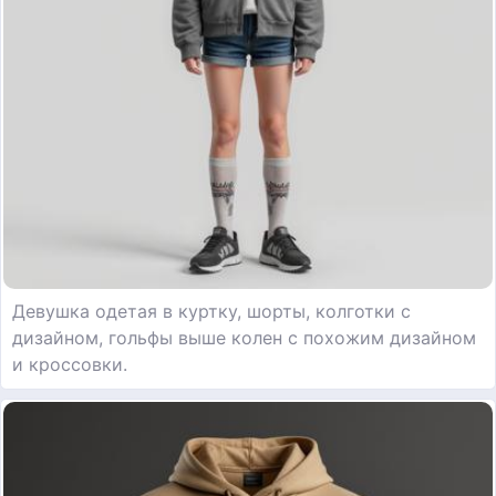
Девушка одетая в куртку, шорты, колготки с
дизайном, гольфы выше колен с похожим дизайном
и кроссовки.