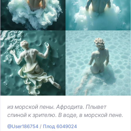
из морской пены. Афродита. Плывет
спиной к зрителю. В воде, в морской пене.
@User186754
/
Плод 6049024