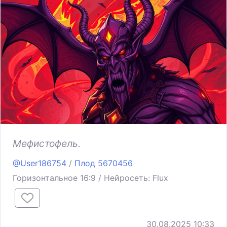
Мефистофель.
@User186754
/
Плод 5670456
Горизонтальное 16:9 / Нейросеть: Flux
30.08.2025 10:33