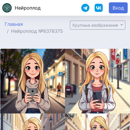
Нейроплод
Вход
Главная
Крупные изображения
Нейроплод №6378375