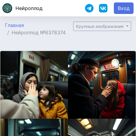
Нейроплод
Вход
Главная
Крупные изображения
Нейроплод №6378374