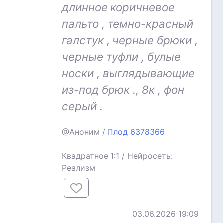
длинное коричневое
пальто , темно-красный
галстук , черные брюки ,
черные туфли , булые
носки , выглядывающие
из-под брюк ., 8к , фон
серый .
@Аноним /
Плод 6378366
Квадратное 1:1 / Нейросеть:
Реализм
03.06.2026 19:09