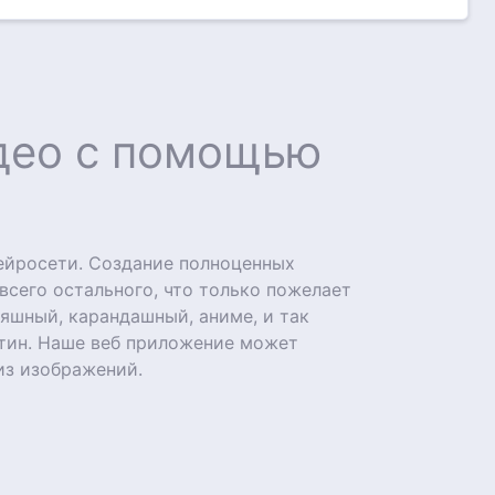
идео с помощью
ейросети. Создание полноценных
 всего остального, что только пожелает
яшный, карандашный, аниме, и так
ртин. Наше веб приложение может
из изображений.