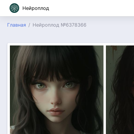
Нейроплод
Главная
Нейроплод №6378366