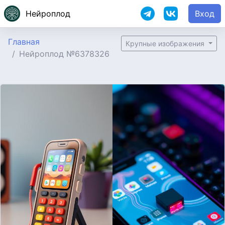
Нейроплод
Вход
Главная
Крупные изображения
Нейроплод №6378326