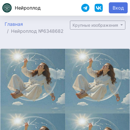
Нейроплод
Вход
Главная
Крупные изображения
Нейроплод №6348682