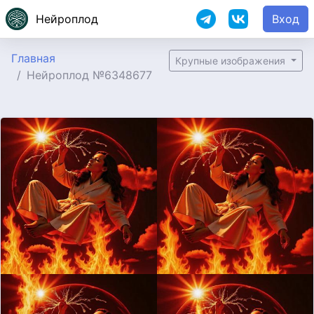
Нейроплод
Вход
Главная
Крупные изображения
Нейроплод №6348677