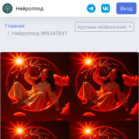
Нейроплод
Вход
Главная
Крупные изображения
Нейроплод №6347847