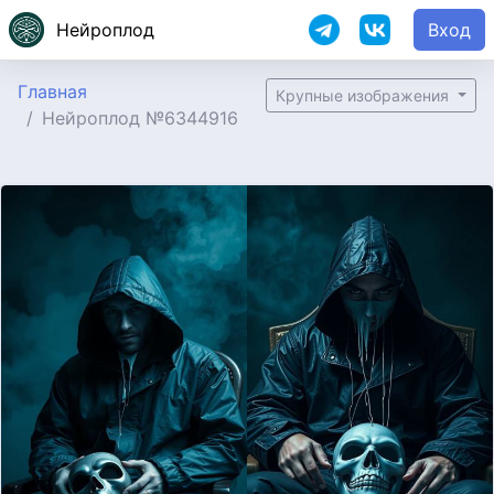
Нейроплод
Вход
Главная
Крупные изображения
Нейроплод №6344916