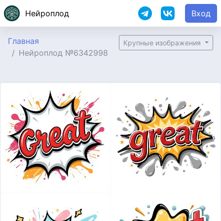
Нейроплод
Вход
Главная
Крупные изображения
Нейроплод №6342998