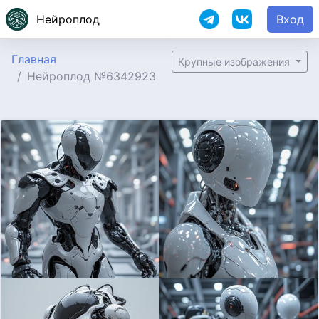
Нейроплод
Вход
Главная
Крупные изображения
Нейроплод №6342923